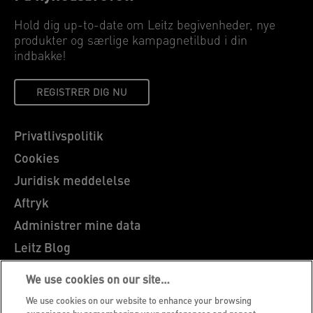
Hold dig up-to-date om Leitz begivenheder, nye
produkter og særlige kampagnetilbud i din
indbakke!
REGISTRER DIG NU
Privatlivspolitik
Cookies
Juridisk meddelelse
Aftryk
Administrer mine data
Leitz Blog
Karrierer
We use cookies on our site…
Leitz EasyPrint
We use cookies on our website to enhance your browsing