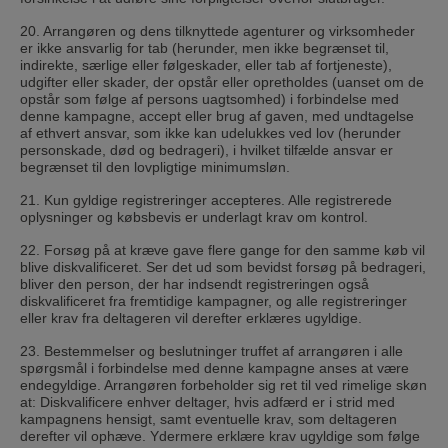
20. Arrangøren og dens tilknyttede agenturer og virksomheder
er ikke ansvarlig for tab (herunder, men ikke begrænset til,
indirekte, særlige eller følgeskader, eller tab af fortjeneste),
udgifter eller skader, der opstår eller opretholdes (uanset om de
opstår som følge af persons uagtsomhed) i forbindelse med
denne kampagne, accept eller brug af gaven, med undtagelse
af ethvert ansvar, som ikke kan udelukkes ved lov (herunder
personskade, død og bedrageri), i hvilket tilfælde ansvar er
begrænset til den lovpligtige minimumsløn.
21. Kun gyldige registreringer accepteres. Alle registrerede
oplysninger og købsbevis er underlagt krav om kontrol.
22. Forsøg på at kræve gave flere gange for den samme køb vil
blive diskvalificeret. Ser det ud som bevidst forsøg på bedrageri,
bliver den person, der har indsendt registreringen også
diskvalificeret fra fremtidige kampagner, og alle registreringer
eller krav fra deltageren vil derefter erklæres ugyldige.
23. Bestemmelser og beslutninger truffet af arrangøren i alle
spørgsmål i forbindelse med denne kampagne anses at være
endegyldige. Arrangøren forbeholder sig ret til ved rimelige skøn
at: Diskvalificere enhver deltager, hvis adfærd er i strid med
kampagnens hensigt, samt eventuelle krav, som deltageren
derefter vil ophæve. Ydermere erklære krav ugyldige som følge