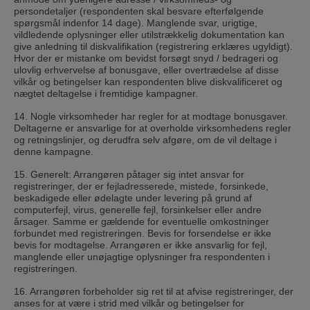
persondetaljer (respondenten skal besvare efterfølgende
spørgsmål indenfor 14 dage). Manglende svar, urigtige,
vildledende oplysninger eller utilstrækkelig dokumentation kan
give anledning til diskvalifikation (registrering erklæres ugyldigt).
Hvor der er mistanke om bevidst forsøgt snyd / bedrageri og
ulovlig erhvervelse af bonusgave, eller overtrædelse af disse
vilkår og betingelser kan respondenten blive diskvalificeret og
nægtet deltagelse i fremtidige kampagner.
14. Nogle virksomheder har regler for at modtage bonusgaver.
Deltagerne er ansvarlige for at overholde virksomhedens regler
og retningslinjer, og derudfra selv afgøre, om de vil deltage i
denne kampagne.
15. Generelt: Arrangøren påtager sig intet ansvar for
registreringer, der er fejladresserede, mistede, forsinkede,
beskadigede eller ødelagte under levering på grund af
computerfejl, virus, generelle fejl, forsinkelser eller andre
årsager. Samme er gældende for eventuelle omkostninger
forbundet med registreringen. Bevis for forsendelse er ikke
bevis for modtagelse. Arrangøren er ikke ansvarlig for fejl,
manglende eller unøjagtige oplysninger fra respondenten i
registreringen.
16. Arrangøren forbeholder sig ret til at afvise registreringer, der
anses for at være i strid med vilkår og betingelser for