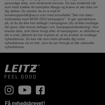
personlige data, som beskrevet herover. Du kan imidlertid når
som helst trække dit samtykke tilbage og kræve at alle data om
dig slettes. Du sender da en e-mail til:
kundesupportdk@acco.com med emnefeltet "Slet min data i
forbindelse med WOW 2023 kampagner". Vi gør opmærksom
på, at du da ikke kan deltage i kampagnen (du vil ikke modtage
din gave, eller kunne deltage i evt. kampagnelodtrækning). Den
eneste data, som bliver brugt efter at kampagnen, er afsluttet er
din e-mail, såfremt du har krydset af, at du ønsker at modtage
nyhedsbreve. Du kan når som helst afmelde dig vores
nyhedsbreve via en link, som du ser fremgå af alle udsendte
nyhedsbreve.
Få nyhedsbrevet!