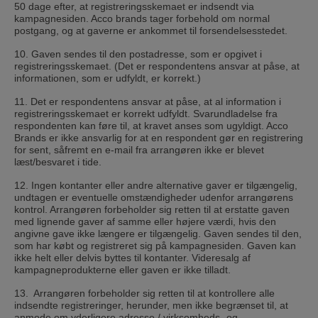
50 dage efter, at registreringsskemaet er indsendt via
kampagnesiden. Acco brands tager forbehold om normal
postgang, og at gaverne er ankommet til forsendelsesstedet.
10. Gaven sendes til den postadresse, som er opgivet i
registreringsskemaet. (Det er respondentens ansvar at påse, at
informationen, som er udfyldt, er korrekt.)
11. Det er respondentens ansvar at påse, at al information i
registreringsskemaet er korrekt udfyldt. Svarundladelse fra
respondenten kan føre til, at kravet anses som ugyldigt. Acco
Brands er ikke ansvarlig for at en respondent gør en registrering
for sent, såfremt en e-mail fra arrangøren ikke er blevet
læst/besvaret i tide.
12. Ingen kontanter eller andre alternative gaver er tilgængelig,
undtagen er eventuelle omstændigheder udenfor arrangørens
kontrol. Arrangøren forbeholder sig retten til at erstatte gaven
med lignende gaver af samme eller højere værdi, hvis den
angivne gave ikke længere er tilgængelig. Gaven sendes til den,
som har købt og registreret sig på kampagnesiden. Gaven kan
ikke helt eller delvis byttes til kontanter. Videresalg af
kampagneprodukterne eller gaven er ikke tilladt.
13. Arrangøren forbeholder sig retten til at kontrollere alle
indsendte registreringer, herunder, men ikke begrænset til, at
anmode om yderligere adresse / virksomheds- og