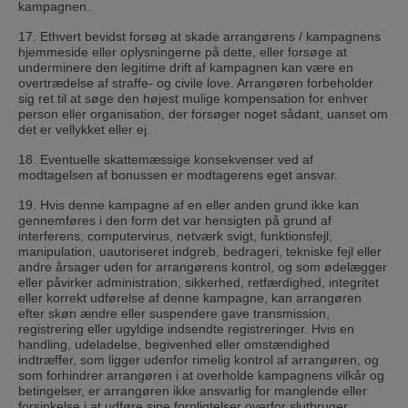
kampagnen.
17. Ethvert bevidst forsøg at skade arrangørens / kampagnens
hjemmeside eller oplysningerne på dette, eller forsøge at
underminere den legitime drift af kampagnen kan være en
overtrædelse af straffe- og civile love. Arrangøren forbeholder
sig ret til at søge den højest mulige kompensation for enhver
person eller organisation, der forsøger noget sådant, uanset om
det er vellykket eller ej.
18. Eventuelle skattemæssige konsekvenser ved af
modtagelsen af ​​bonussen er modtagerens eget ansvar.
19. Hvis denne kampagne af en eller anden grund ikke kan
gennemføres i den form det var hensigten på grund af
interferens, computervirus, netværk svigt, funktionsfejl,
manipulation, uautoriseret indgreb, bedrageri, tekniske fejl eller
andre årsager uden for arrangørens kontrol, og som ødelægger
eller påvirker administration, sikkerhed, retfærdighed, integritet
eller korrekt udførelse af denne kampagne, kan arrangøren
efter skøn ændre eller suspendere gave transmission,
registrering eller ugyldige indsendte registreringer. Hvis en
handling, udeladelse, begivenhed eller omstændighed
indtræffer, som ligger udenfor rimelig kontrol af arrangøren, og
som forhindrer arrangøren i at overholde kampagnens vilkår og
betingelser, er arrangøren ikke ansvarlig for manglende eller
forsinkelse i at udføre sine forpligtelser overfor slutbruger.