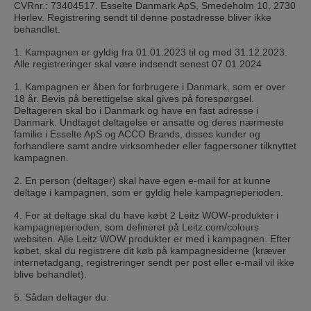
CVRnr.: 73404517. Esselte Danmark ApS, Smedeholm 10, 2730
Herlev. Registrering sendt til denne postadresse bliver ikke
behandlet.
1. Kampagnen er gyldig fra 01.01.2023 til og med 31.12.2023.
Alle registreringer skal være indsendt senest 07.01.2024
1. Kampagnen er åben for forbrugere i Danmark, som er over
18 år. Bevis på berettigelse skal gives på forespørgsel.
Deltageren skal bo i Danmark og have en fast adresse i
Danmark. Undtaget deltagelse er ansatte og deres nærmeste
familie i Esselte ApS og ACCO Brands, disses kunder og
forhandlere samt andre virksomheder eller fagpersoner tilknyttet
kampagnen.
2. En person (deltager) skal have egen e-mail for at kunne
deltage i kampagnen, som er gyldig hele kampagneperioden.
4. For at deltage skal du have købt 2 Leitz WOW-produkter i
kampagneperioden, som defineret på Leitz.com/colours
websiten. Alle Leitz WOW produkter er med i kampagnen. Efter
købet, skal du registrere dit køb på kampagnesiderne (kræver
internetadgang, registreringer sendt per post eller e-mail vil ikke
blive behandlet).
5. Sådan deltager du: