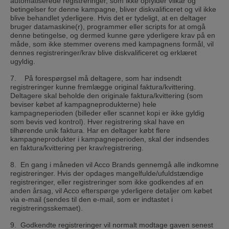
automatiserede registreringer, som ikke opfylder vilkår og
betingelser for denne kampagne, bliver diskvalificeret og vil ikke
blive behandlet yderligere. Hvis det er tydeligt, at en deltager
bruger datamaskine(r), programmer eller scripts for at omgå
denne betingelse, og dermed kunne gøre yderligere krav på en
måde, som ikke stemmer overens med kampagnens formål, vil
dennes registreringer/krav blive diskvalificeret og erklæret
ugyldig.
7. På forespørgsel må deltagere, som har indsendt
registreringer kunne fremlægge original faktura/kvittering.
Deltagere skal beholde den originale faktura/kvittering (som
beviser købet af kampagneprodukterne) hele
kampagneperioden (billeder eller scannet kopi er ikke gyldig
som bevis ved kontrol). Hver registrering skal have en
tilhørende unik faktura. Har en deltager købt flere
kampagneprodukter i kampagneperioden, skal der indsendes
en faktura/kvittering per krav/registrering.
8. En gang i måneden vil Acco Brands gennemgå alle indkomne
registreringer. Hvis der opdages mangelfulde/ufuldstændige
registreringer, eller registreringer som ikke godkendes af en
anden årsag, vil Acco efterspørge yderligere detaljer om købet
via e-mail (sendes til den e-mail, som er indtastet i
registreringsskemaet).
9. Godkendte registreringer vil normalt modtage gaven senest