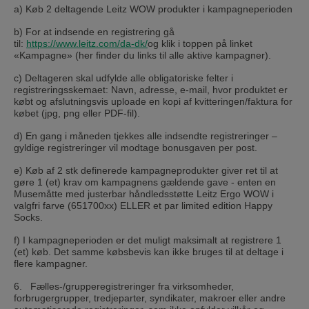
a) Køb 2 deltagende Leitz WOW produkter i kampagneperioden
b) For at indsende en registrering gå
til:
https://www.leitz.com/da-dk/
og klik i toppen på linket
«Kampagne» (her finder du links til alle aktive kampagner).
c) Deltageren skal udfylde alle obligatoriske felter i
registreringsskemaet: Navn, adresse, e-mail, hvor produktet er
købt og afslutningsvis uploade en kopi af kvitteringen/faktura for
købet (jpg, png eller PDF-fil).
d) En gang i måneden tjekkes alle indsendte registreringer –
gyldige registreringer vil modtage bonusgaven per post.
e) Køb af 2 stk definerede kampagneprodukter giver ret til at
gøre 1 (et) krav om kampagnens gældende gave - enten en
Musemåtte med justerbar håndledsstøtte Leitz Ergo WOW i
valgfri farve (651700xx) ELLER et par limited edition Happy
Socks.
f) I kampagneperioden er det muligt maksimalt at registrere 1
(et) køb. Det samme købsbevis kan ikke bruges til at deltage i
flere kampagner.
6. Fælles-/grupperegistreringer fra virksomheder,
forbrugergrupper, tredjeparter, syndikater, makroer eller andre