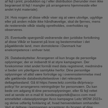
af fejl i print, produktion og / eller distribution (herunder men ikke
begrænset til fejl / mangler på arrangørens hjemmeside eller
andet trykt materiale).
24. Hvis nogen af ​​disse vilkår viser sig at være ulovlige, ugyldige
eller på anden måde ikke håndhævelige, skal de fjernes, mens
de resterende vilkår stadig opretholdes, overholdes og
observeres.
25. Eventuelle spørgsmål vedrørende den juridiske fortolkning
af disse Vilkår er baseret på love og bestemmelser i det
pågældende land, men domstolene i Danmark har
enekompetence i enhver tvist.
26. Databeskyttelse: Arrangøren vil kun bruge de personlige
oplysninger, der er indsendt til at styre kampagnen. Der
forekommer intet andet formål med data registreret, medmindre
vi beder om yderligere samtykke herfor. Dine personlige
oplysninger vil altid være fortrolige og i overensstemmelse med
alle gældende databeskyttelseslove i det relevante
deltagelsesland. Gå til https://www.leitz.com/da-dk/privacy-
policy/ for arrangørens retningslinjer for personværn. Du kan
bede om adgang til dine personoplysninger, eller få fejl rettet
ved at sende en e-mail til: kundesupportdk@acco.com med
emnefeltet «dataoplysninger Acco kampagne Leitz WOW 2023»
og skrive udførlig forklaring af, hvad henvendelsen omhandler.
Ved at deltage i kampagnen accepterer du brugen af dine