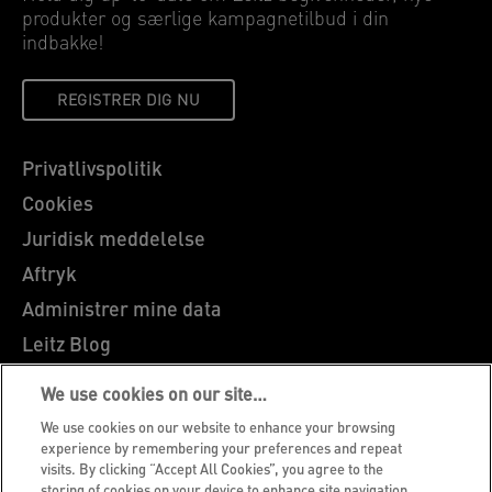
produkter og særlige kampagnetilbud i din
indbakke!
REGISTRER DIG NU
Privatlivspolitik
Cookies
Juridisk meddelelse
Aftryk
Administrer mine data
Leitz Blog
Karrierer
We use cookies on our site…
Leitz EasyPrint
We use cookies on our website to enhance your browsing
Kundesupport
experience by remembering your preferences and repeat
visits. By clicking “Accept All Cookies”, you agree to the
Garantibetingelser
storing of cookies on your device to enhance site navigation,