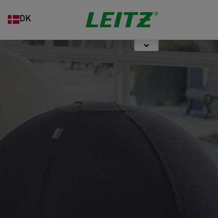
Opbevaring
Hæftning og
Organisering
DK
hulning