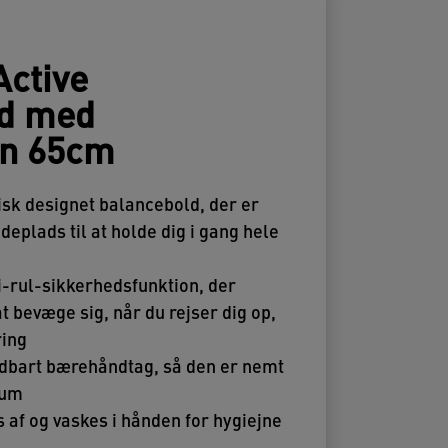
Active
ld med
on 65cm
isk designet balancebold, der er
deplads til at holde dig i gang hele
i-rul-sikkerhedsfunktion, der
at bevæge sig, når du rejser dig op,
ring
ldbart bærehåndtag, så den er nemt
 rum
 af og vaskes i hånden for hygiejne