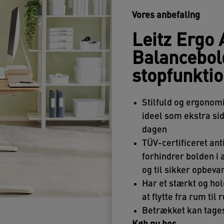
Vores anbefaling
Leitz Ergo 
Balancebo
stopfunkti
Stilfuld og ergonom
ideel som ekstra sid
dagen
TÜV-certificeret ant
forhindrer bolden i 
og til sikker opbeva
Har et stærkt og ho
at flytte fra rum til
Betrækket kan tages