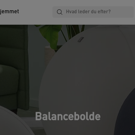
Laminering
Notesbøger
Arkivering
hjemmet
Balancebolde