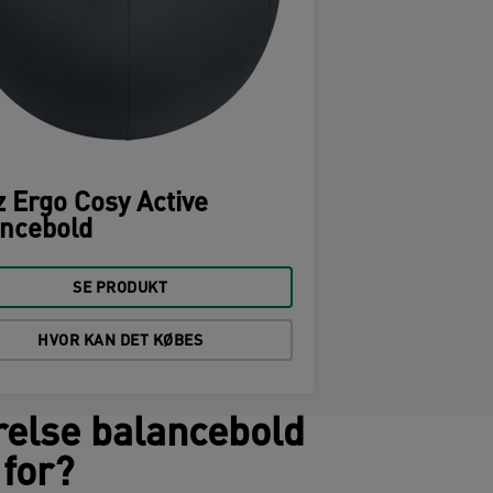
z Ergo Cosy Active
ancebold
SE PRODUKT
HVOR KAN DET KØBES
relse balancebold
 for?