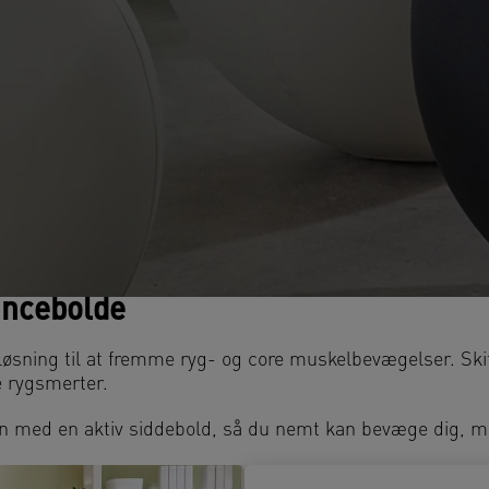
ancebolde
løsning til at fremme ryg- og core muskelbevægelser. Skif
e rygsmerter.
en med en aktiv siddebold, så du nemt kan bevæge dig, m