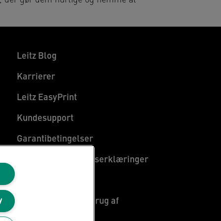
gn, der gør dem hurtige og nemme at
Leitz Blog
Karrierer
Leitz EasyPrint
Kundesupport
Garantibetingelser
Overensstemmelseserklæringer
Sitemap
Vejledning om genbrug af
y
emballage