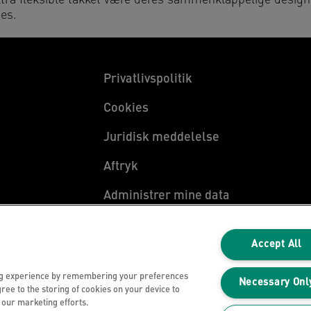
 ultra fleksible takket være deres sammenklappelige desi
ges.
Privatlivspolitik
Cookies
Juridisk meddelelse
Aftryk
Administrer mine data
Accept All
ng experience by remembering your preferences
Necessary Onl
gree to the storing of cookies on your device to
n our marketing efforts.