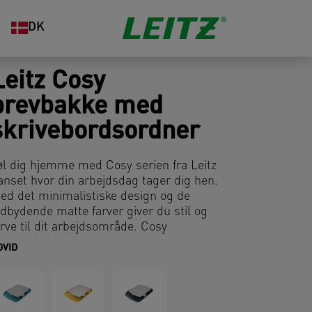
DK
Leitz Cosy
brevbakke med
skrivebordsordner
øl dig hjemme med Cosy serien fra Leitz
anset hvor din arbejdsdag tager dig hen.
ed det minimalistiske design og de
ndbydende matte farver giver du stil og
arve til dit arbejdsområde. Cosy
revbakken sammen med
DVID
krivebordsordneren holder vigtige
okumenter organiseret samtidig med den
an opbevare din tablet, mobil og andre
aglige fornødenheder. Denne premium