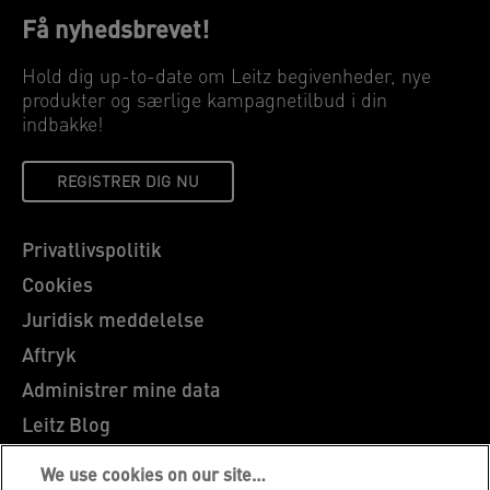
Få nyhedsbrevet!
Hold dig up-to-date om Leitz begivenheder, nye
produkter og særlige kampagnetilbud i din
indbakke!
REGISTRER DIG NU
Privatlivspolitik
Cookies
Juridisk meddelelse
Aftryk
Administrer mine data
Leitz Blog
Karrierer
We use cookies on our site…