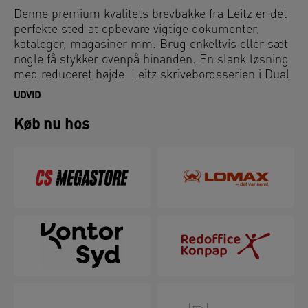
Denne premium kvalitets brevbakke fra Leitz er det
perfekte sted at opbevare vigtige dokumenter,
kataloger, magasiner mm. Brug enkeltvis eller sæt
nogle få stykker ovenpå hinanden. En slank løsning
med reduceret højde. Leitz skrivebordsserien i Dual
tofarvet sort og antracitgrå viser personlighed på
UDVID
skrivebordet. Minimalistisk og eksklusiv med
stilfuld udformning. Det unikke udtryk i serien viser
Køb nu hos
din sans for stil.