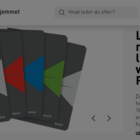
hjemmet
l
D
h
1
w
h
U