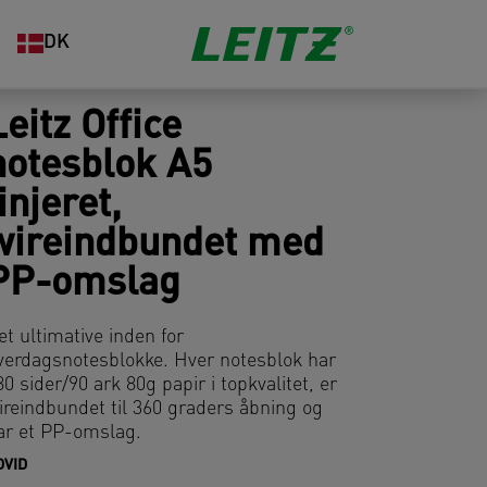
DK
Leitz Office
notesblok A5
injeret,
wireindbundet med
PP-omslag
et ultimative inden for
verdagsnotesblokke. Hver notesblok har
80 sider/90 ark 80g papir i topkvalitet, er
ireindbundet til 360 graders åbning og
ar et PP-omslag.
DVID