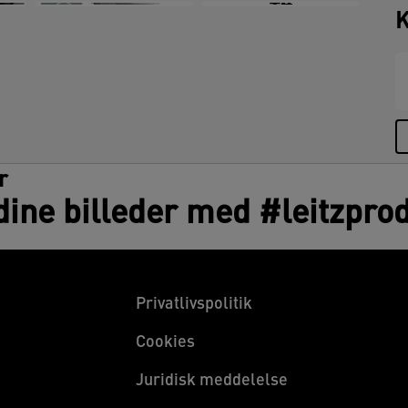
+4
K
r
dine billeder med #leitzpro
Privatlivspolitik
Cookies
Juridisk meddelelse