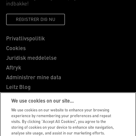
indbakke!
REGISTRER DIG NU
Privatlivspolitik
Cookies
Juridisk meddelelse
Aftryk
Administrer mine data
Leitz Blog
Karrierer
We use cookies on our site…
Leitz EasyPrint
We use cookies on our website to enhance your browsing
Kundesupport
experience by remembering your preferences and repeat
visits. By clicking “Accept All Cookies”, you agree to the
Garantibetingelser
storing of cookies on your device to enhance site navigation,
analyse site usage, and assist in our marketing efforts.