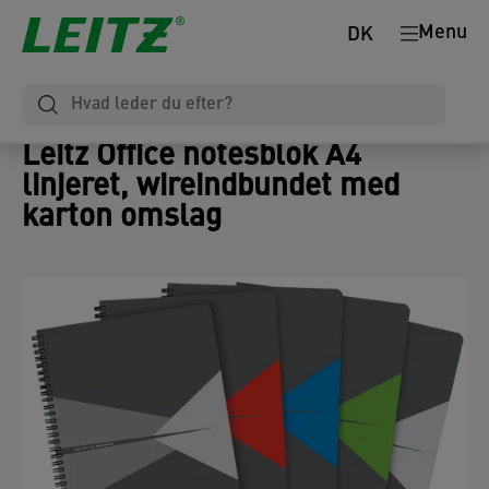
Menu
DK
Leitz Office notesblok A4
linjeret, wireindbundet med
karton omslag