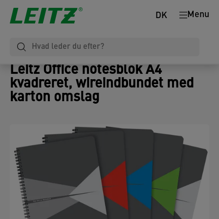
Menu
DK
Leitz Office notesblok A4
kvadreret, wireindbundet med
karton omslag