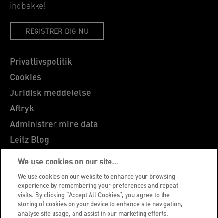
indbakke!
REGISTRER DIG NU
Privatlivspolitik
Cookies
Juridisk meddelelse
Aftryk
Administrer mine data
Leitz Blog
Karrierer
We use cookies on our site…
Leitz EasyPrint
We use cookies on our website to enhance your browsing
Kundesupport
experience by remembering your preferences and repeat
visits. By clicking “Accept All Cookies”, you agree to the
Garantibetingelser
storing of cookies on your device to enhance site navigation,
analyse site usage, and assist in our marketing efforts.