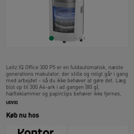
Leitz IQ Office 300 P5 er en fuldautomatisk, næste
generations makulator, der stille og roligt går i gang
med arbejdet - så du ikke behøver at gøre det. Læg
blot op til 300 A4-ark i ad gangen (80 g),
hæfteklammer og papirclips behøver ikke fjernes,
luk låget, og fortsæt med din dag. Det er intelligent,
UDVID
automatisk makulering uden besvær.
Køb nu hos
Med den unikke Beholder Rotations Teknologi (BRT)
roterer beholderen under brug for at forhindre
ujævn stabling, fjerne toppe og sikre flad, jævn