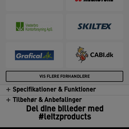
Klare og ensartede - disse varmlamineringslommer
garanterer et perfekt resultat hver gang. 80 mikron,
pakke med 25 stk.
VIS FLERE FORHANDLERE
Specifikationer & Funktioner
Tilbehør & Anbefalinger
Del dine billeder med
#leitzproducts