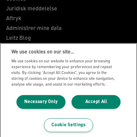
Juridisk meddelelse
Aftryk
Administrer mine data
Leitz Blog
Karrierer
We use cookies on our site…
Leitz EasyPrint
We use cookies on our website to enhance your browsing
Kundesupport
experience by remembering your preferences and repeat
visits. By clicking “Accept All Cookies”, you agree to the
Garantibetingelser
storing of cookies on your device to enhance site navigation,
analyse site usage, and assist in our marketing efforts.
Overensstemmelseserklæringer
Sitemap
Necessary Only
Accept All
Vejledning om genbrug af emballage
©2026 ACCO Brands
Cookie Settings