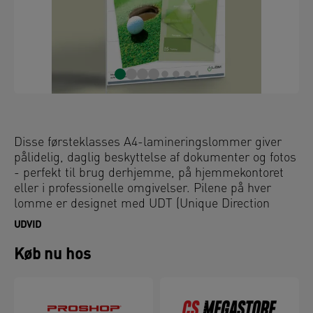
Disse førsteklasses A4-lamineringslommer giver
pålidelig, daglig beskyttelse af dokumenter og fotos
- perfekt til brug derhjemme, på hjemmekontoret
eller i professionelle omgivelser. Pilene på hver
lomme er designet med UDT (Unique Direction
Technology) og sikrer, at lommerne føres korrekt
UDVID
ind, så de ikke sidder fast. Den blanke overflade gør
farverne mere levende, mens de afrundede kanter
Køb nu hos
giver en elegant finish af høj kvalitet. Disse
vandafvisende og holdbare lamineringslommer er
kompatible med alle lamineringsmaskiner og giver
langvarig beskyttelse mod snavs, spild og fugt.