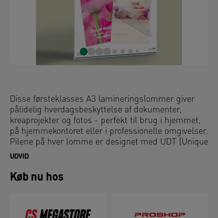
Disse førsteklasses A3 lamineringslommer giver
pålidelig hverdagsbeskyttelse af dokumenter,
kreaprojekter og fotos - perfekt til brug i hjemmet,
på hjemmekontoret eller i professionelle omgivelser.
Pilene på hver lomme er designet med UDT (Unique
Direction Technology) og sikrer, at lommerne føres
UDVID
korrekt ind, så de ikke sidder fast. Den blanke
overflade gør farverne mere levende, mens de
Køb nu hos
afrundede kanter giver en elegant finish af høj
kvalitet. Disse vandafvisende og holdbare
lamineringslommer er kompatible med alle
lamineringsmaskiner og giver langvarig beskyttelse