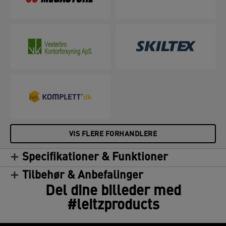
mod snavs, spild og fugt. Klare og ensartede -
disse varmlamineringslommer garanterer et perfekt
resultat hver gang. 125 mikron, pakke med 25 stk.
VIS FLERE FORHANDLERE
Specifikationer & Funktioner
Tilbehør & Anbefalinger
Del dine billeder med
#leitzproducts