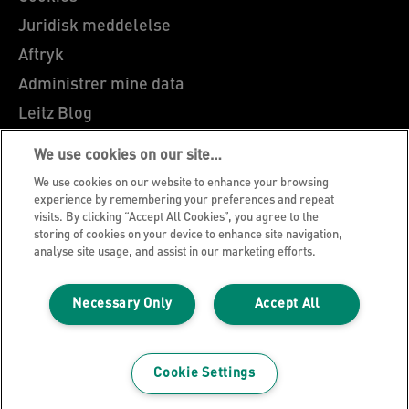
Juridisk meddelelse
Aftryk
Administrer mine data
Leitz Blog
Karrierer
We use cookies on our site…
Leitz EasyPrint
We use cookies on our website to enhance your browsing
Kundesupport
experience by remembering your preferences and repeat
visits. By clicking “Accept All Cookies”, you agree to the
Garantibetingelser
storing of cookies on your device to enhance site navigation,
analyse site usage, and assist in our marketing efforts.
Overensstemmelseserklæringer
Sitemap
Necessary Only
Accept All
Vejledning om genbrug af emballage
©2026 ACCO Brands
Cookie Settings