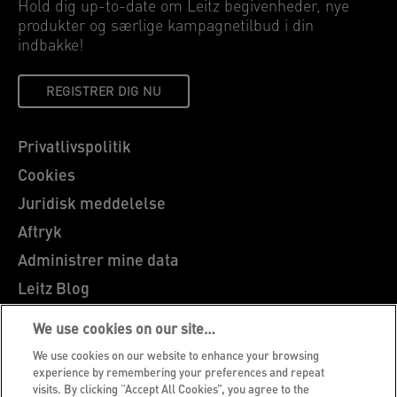
Hold dig up-to-date om Leitz begivenheder, nye
produkter og særlige kampagnetilbud i din
indbakke!
REGISTRER DIG NU
Privatlivspolitik
Cookies
Juridisk meddelelse
Aftryk
Administrer mine data
Leitz Blog
Karrierer
We use cookies on our site…
Leitz EasyPrint
We use cookies on our website to enhance your browsing
Kundesupport
experience by remembering your preferences and repeat
visits. By clicking “Accept All Cookies”, you agree to the