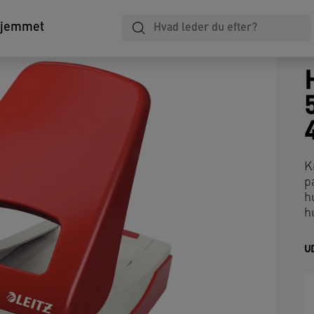
hjemmet
K
p
h
h
U