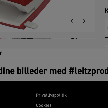
K
+5
r
dine billeder med #leitzpro
Privatlivspolitik
Cookies