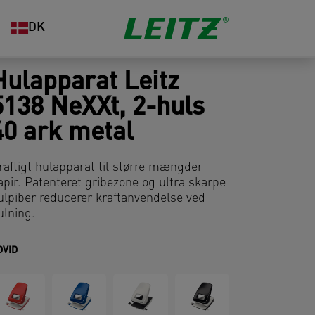
DK
Hulapparat Leitz
5138 NeXXt, 2-huls
40 ark metal
raftigt hulapparat til større mængder
apir. Patenteret gribezone og ultra skarpe
ulpiber reducerer kraftanvendelse ved
ulning.
DVID