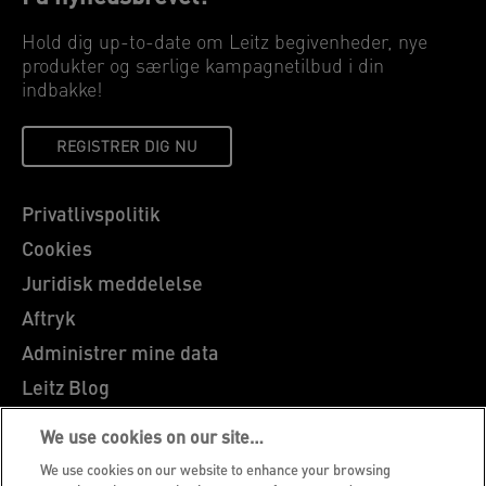
Hold dig up-to-date om Leitz begivenheder, nye
produkter og særlige kampagnetilbud i din
indbakke!
REGISTRER DIG NU
Privatlivspolitik
Cookies
Juridisk meddelelse
Aftryk
Administrer mine data
Leitz Blog
Karrierer
We use cookies on our site…
Leitz EasyPrint
We use cookies on our website to enhance your browsing