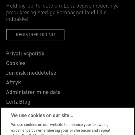
Hold dig up-to-date om Leitz begivenheder, nye
produkter og særlige kampagnetilbud i din
indbakke!
REGISTRER DIG NU
Privatlivspolitik
Cookies
Juridisk meddelelse
Aftryk
Administrer mine data
Leitz Blog
Karrierer
We use cookies on our site…
Leitz EasyPrint
We use cookies on our website to enhance your browsing
Kundesupport
experience by remembering your preferences and repeat