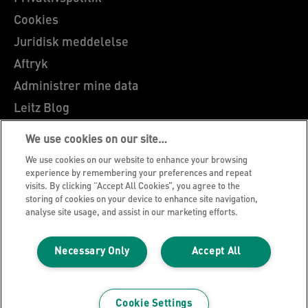
Cookies
Juridisk meddelelse
Aftryk
Administrer mine data
Leitz Blog
Karrierer
We use cookies on our site…
Leitz EasyPrint
We use cookies on our website to enhance your browsing
Kundesupport
experience by remembering your preferences and repeat
visits. By clicking “Accept All Cookies”, you agree to the
Garantibetingelser
storing of cookies on your device to enhance site navigation,
analyse site usage, and assist in our marketing efforts.
Overensstemmelseserklæringer
Sitemap
Necessary Only
Accept All
Vejledning om genbrug af emballage
©2026 ACCO Brands
Cookie Settings