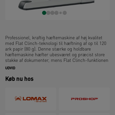
Professionel, kraftig hæftemaskine af høj kvalitet
med Flat Clinch-teknologi til hæftning af op til 120
ark papir (80 g). Denne stærke og holdbare
hæftemaskine hæfter ubesværet og præcist store
stakke af dokumenter, mens Flat Clinch-funktionen
reducerer papirstakke for at spare plads i dine
UDVID
mapper og ringbind. Den farvekodede
hæfteindikator viser tydeligt, hvornår
Køb nu hos
hæftemaskinen skal genopfyldes, og den
frontmonterede genopfyldningsmekanisme er hurtig
og nem at bruge. Denne kraftige hæftemaskine er
bygget til at holde og er fremstillet af metal med en
lille andel recirkuleret plast, der kan repareres med
reservedele for at forlænge hæftemaskinens levetid