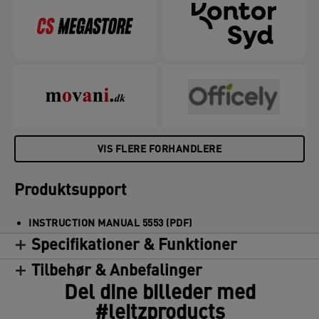
yderligere. Når den er udtjent, er den 96 %
recirkulerbar, når den er skilt helt ad i de forskellige
materialetyper, hvilket reducerer mængden af
affald. Leitz 5553 Heavy Duty hæftemaskine er
dækket af 10 års garanti, når den bruges med
Leitz-hæfteklammer, og er GS sikkerhedstestet.
Der findes matchende produkter til at dække alle
dine behov for heavy duty hæftning og hulning.
VIS FLERE FORHANDLERE
Produktsupport
INSTRUCTION MANUAL 5553 (PDF)
Specifikationer & Funktioner
Tilbehør & Anbefalinger
Del dine billeder med
#leitzproducts