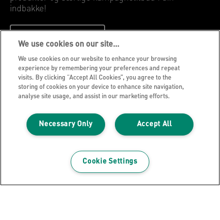
indbakke!
REGISTRER DIG NU
We use cookies on our site…
We use cookies on our website to enhance your browsing
Privatlivspolitik
experience by remembering your preferences and repeat
visits. By clicking “Accept All Cookies”, you agree to the
Cookies
storing of cookies on your device to enhance site navigation,
Juridisk meddelelse
analyse site usage, and assist in our marketing efforts.
Aftryk
Necessary Only
Accept All
Administrer mine data
Leitz Blog
Karrierer
Cookie Settings
Leitz EasyPrint
Kundesupport
Garantibetingelser