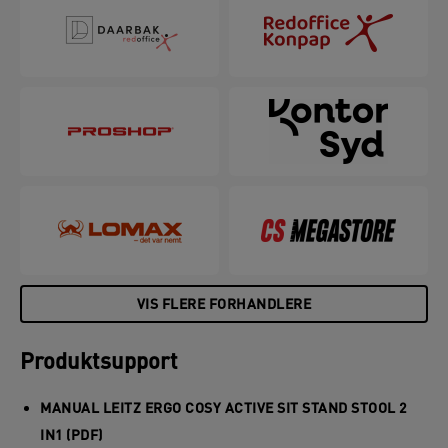
og en skridsikker base, der ikke beskadiger gulvet.
Med sit minimalistiske design og matte finishfarver
vil denne stilfulde stående skrivebordsstol forbedre
sundhed og velvære ved ubesværet at skabe den
perfekte aktive arbejdsopsætning. Kombiner med
andre Leitz Ergo-produkter til et indbydende og
fleksibelt arbejdsområde, der holder dig i
bevægelse hele dagen.
VIS FLERE FORHANDLERE
Produktsupport
MANUAL LEITZ ERGO COSY ACTIVE SIT STAND STOOL 2
IN1 (PDF)