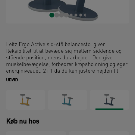
Leitz Ergo Active sid-stå balancestol giver
fleksibilitet til at bevæge sig mellem siddende og
stående position, mens du arbejder. Den giver
muskelbevægelse, forbedrer kropsholdning og øger
energiniveauet. 2 i 1 da du kan justere højden til
perfekt siddehøjde som på en kontorstol men også
UDVID
til perfekt ståhøjde med betydelig højere justering
end andre standard balancestole. Den har en
afrundet bund for at sikre aktiv bevægelse ved at
dreje og vugge, mens du arbejder på at styrke din
ryg. Højden kan let justeres mellem 46-79 cm, og
den stående balancestol forbliver stærk og stabil i
Køb nu hos
enhver højde. Komfortabel og praktisk - den
ergonomiske stol har et åndbart, 3D-luft skumsæde