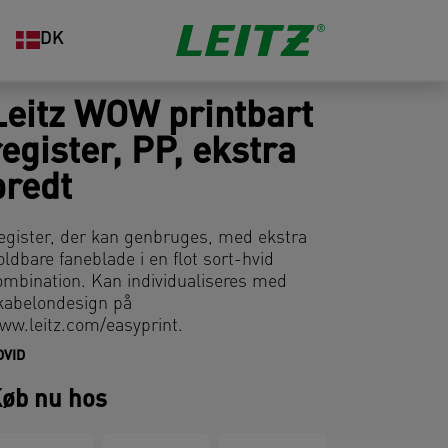
DK
Leitz WOW printbart
register, PP, ekstra
bredt
egister, der kan genbruges, med ekstra
oldbare faneblade i en flot sort-hvid
ombination. Kan individualiseres med
kabelondesign på
ww.leitz.com/easyprint.
DVID
øb nu hos