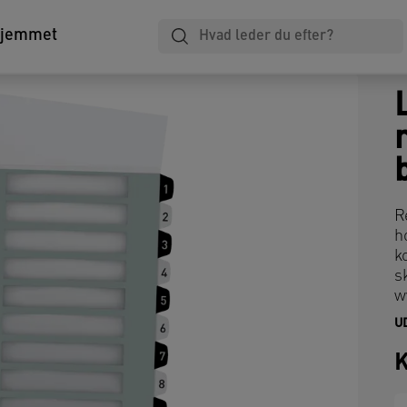
hjemmet
R
h
k
s
w
U
K