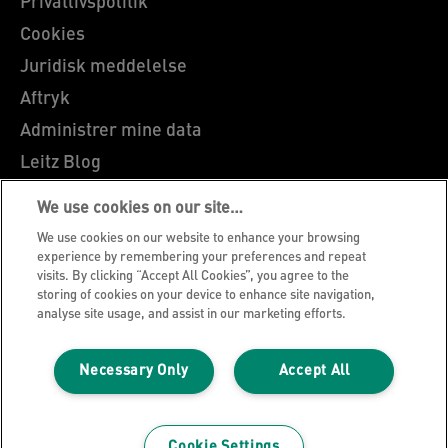
Privatlivspolitik
Cookies
Juridisk meddelelse
Aftryk
Administrer mine data
Leitz Blog
Karrierer
We use cookies on our site…
Leitz EasyPrint
We use cookies on our website to enhance your browsing
Kundesupport
experience by remembering your preferences and repeat
visits. By clicking “Accept All Cookies”, you agree to the
Garantibetingelser
storing of cookies on your device to enhance site navigation,
analyse site usage, and assist in our marketing efforts.
Overensstemmelseserklæringer
Sitemap
Necessary Only
Accept All
Vejledning om genbrug af emballage
©2026 ACCO Brands
Cookie Settings