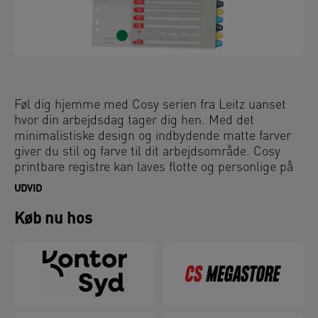
Føl dig hjemme med Cosy serien fra Leitz uanset
hvor din arbejdsdag tager dig hen. Med det
minimalistiske design og indbydende matte farver
giver du stil og farve til dit arbejdsområde. Cosy
printbare registre kan laves flotte og personlige på
forsiden på www.leitz.com/easyprint. Organiser og
UDVID
farvekod din arkivering med disse førsteklasses
registre, så du forbliver afslappet og produktiv hele
Køb nu hos
dagen.