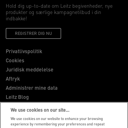
Hold dig up-to-date om Leitz begivenheder, nye
produkter og særlige kampagnetilbud i din
indbakke!
REGISTRER DIG NU
Privatlivspolitik
Cookies
Juridisk meddelelse
Aftryk
Administrer mine data
Leitz Blog
Karrierer
We use cookies on our site…
Leitz EasyPrint
We use cookies on our website to enhance your browsing
Kundesupport
experience by remembering your preferences and repeat