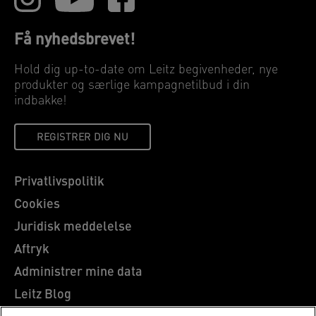
Få nyhedsbrevet!
Hold dig up-to-date om Leitz begivenheder, nye
produkter og særlige kampagnetilbud i din
indbakke!
REGISTRER DIG NU
Privatlivspolitik
Cookies
Juridisk meddelelse
Aftryk
Administrer mine data
Leitz Blog