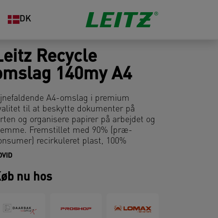
DK
Leitz Recycle
omslag 140my A4
øjnefaldende A4-omslag i premium
valitet til at beskytte dokumenter på
arten og organisere papirer på arbejdet og
jemme. Fremstillet med 90% (præ-
onsumer) recirkuleret plast, 100%
ecirkulerbar og eksternt revideret og
DVID
ertificeret af UL. Dette stærke og praktiske
mslag komplementerer perfekt andre
øb nu hos
rodukter fra Leitz Recycle-serien og er
avet til at holde. Moderne og stilfulde
ontorartikler, som vil passe ind på
ontoret og i hjemmet.