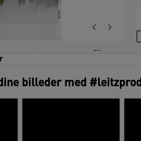
+8
r
dine billeder med #leitzpro