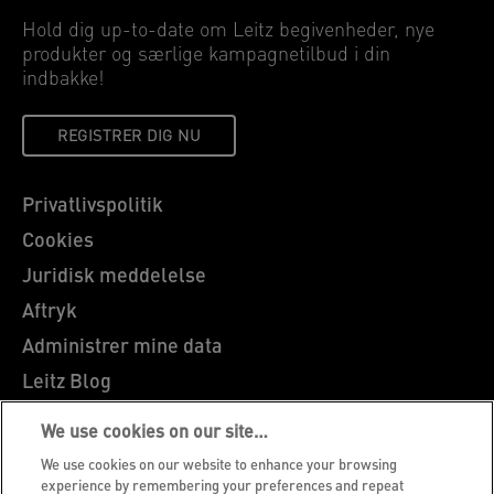
Hold dig up-to-date om Leitz begivenheder, nye
produkter og særlige kampagnetilbud i din
indbakke!
REGISTRER DIG NU
Privatlivspolitik
Cookies
Juridisk meddelelse
Aftryk
Administrer mine data
Leitz Blog
Karrierer
We use cookies on our site…
Leitz EasyPrint
We use cookies on our website to enhance your browsing
Kundesupport
experience by remembering your preferences and repeat