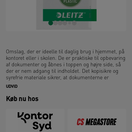
Omslag, der er ideelle til daglig brug i hjemmet, på
kontoret eller i skolen. De er praktiske til opbevaring
af dokumenter og åbnes i toppen og højre side, så
der er nem adgang til indholdet. Det kopisikre og
syrefrie materiale sikrer, at dokumenterne er
beskyttet. Fremstillet af PP-plast (polypropylen)
UDVID
med 30 % præ-consumer-indhold og 100 %
recirkulerbar.
Køb nu hos