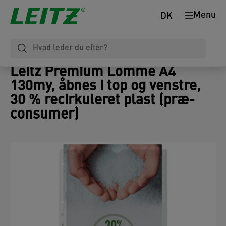
Menu
DK
Leitz Premium Lomme A4
130my, åbnes i top og venstre,
30 % recirkuleret plast (præ-
consumer)