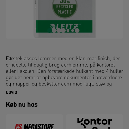
Førsteklasses lommer med en klar, mat finish, der
er ideelle til daglig brug derhjemme, på kontoret
eller i skolen. Den forstærkede hulkant med 4 huller
gør det nemt at opbevare dokumenter i brevordnere
og mapper og beskytter dem mod fugt, støv og
snavs. Åbnes i toppen og venstre side for nem
UDVID
adgang til dokumenter uden at løsne
mappemekanismen. Copysafe og syrefrit materiale
Køb nu hos
sikrer langvarig beskyttelse af dokumenterne.
Fremstillet af PP-plast (polypropylen) med 30 %
præ-consumer-indhold og 100 % recirkulerbar.