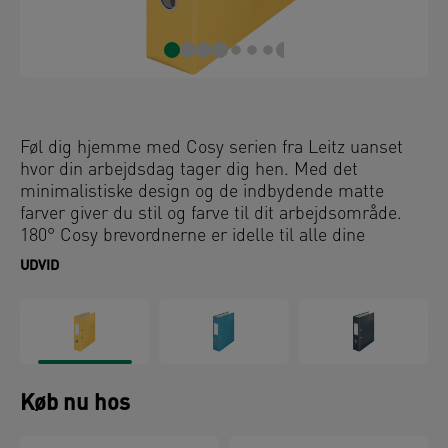
Føl dig hjemme med Cosy serien fra Leitz uanset
hvor din arbejdsdag tager dig hen. Med det
minimalistiske design og de indbydende matte
farver giver du stil og farve til dit arbejdsområde.
180° Cosy brevordnerne er idelle til alle dine
arkiveringsbehov, og de har en unik, patenteret
UDVID
mekanisme, der åbner 180°. Det giver en 50%
større åbning og 20% hurtigere arkivering. Soft
touch brevordneren er det perfekte tillæg til
hjemmet eller kontoret for at sikre, at du forbliver
afslappet og organiseret hele dagen.
Køb nu hos