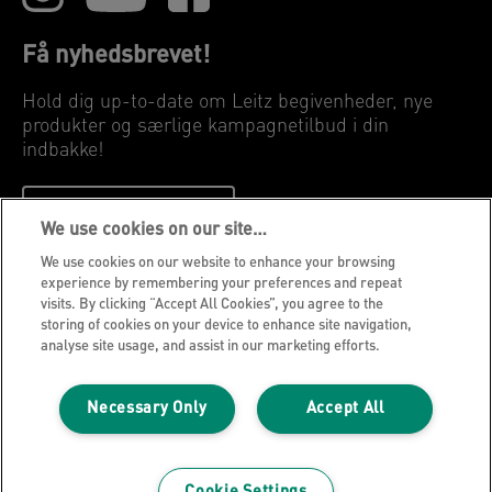
Få nyhedsbrevet!
Hold dig up-to-date om Leitz begivenheder, nye
produkter og særlige kampagnetilbud i din
indbakke!
REGISTRER DIG NU
We use cookies on our site…
We use cookies on our website to enhance your browsing
Privatlivspolitik
experience by remembering your preferences and repeat
visits. By clicking “Accept All Cookies”, you agree to the
Cookies
storing of cookies on your device to enhance site navigation,
Juridisk meddelelse
analyse site usage, and assist in our marketing efforts.
Aftryk
Necessary Only
Accept All
Administrer mine data
Leitz Blog
Karrierer