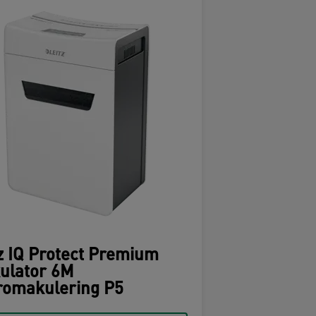
z IQ Protect Premium
ulator 6M
romakulering P5