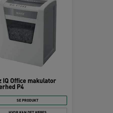
z IQ Office makulator
erhed P4
SE PRODUKT
HVOR KAN DET KØBES