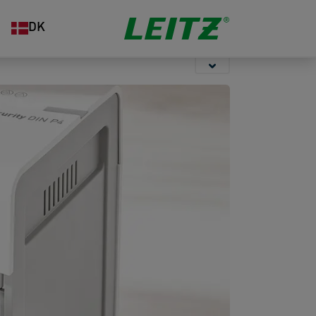
Opbevaring
Hæftning og
Organisering
DK
hulning