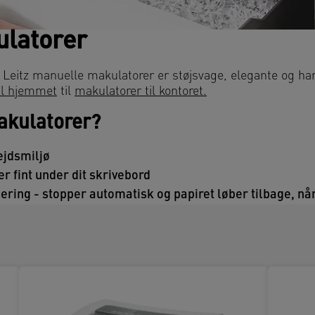
ulatorer
 Leitz manuelle makulatorer er støjsvage, elegante og ha
il hjemmet
til
makulatorer til kontoret.
akulatorer?
bejdsmiljø
r fint under dit skrivebord
ring - stopper automatisk og papiret løber tilbage, når