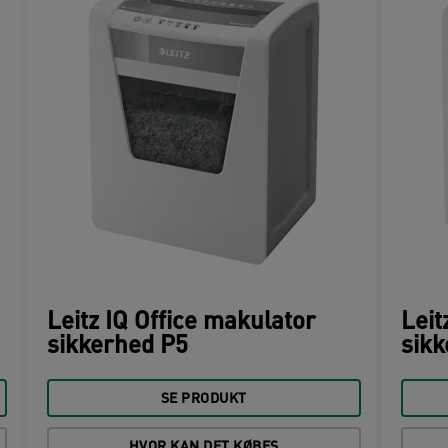
Leitz IQ Office makulator
Leit
sikkerhed P5
sikk
SE PRODUKT
HVOR KAN DET KØBES