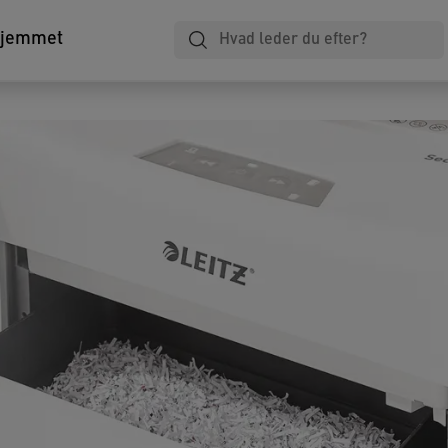
Laminering
Notesbøger
Arkivering
hjemmet