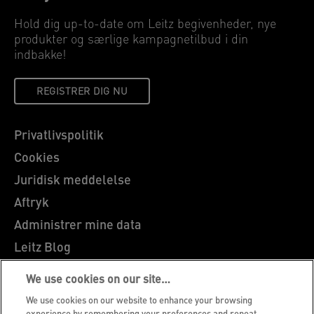
Hold dig up-to-date om Leitz begivenheder, nye
produkter og særlige kampagnetilbud i din
indbakke!
REGISTRER DIG NU
Privatlivspolitik
Cookies
Juridisk meddelelse
Aftryk
Administrer mine data
Leitz Blog
Karrierer
We use cookies on our site…
Leitz EasyPrint
We use cookies on our website to enhance your browsing