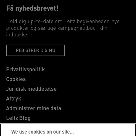
Få nyhedsbrevet!
Hold dig up-to-date om Leitz begivenheder, nye
produkter og særlige kampagnetilbud i din
indbakke!
REGISTRER DIG NU
Privatlivspolitik
Cookies
Juridisk meddelelse
Aftryk
Administrer mine data
Leitz Blog
Karrierer
We use cookies on our site…