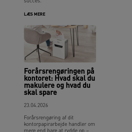
succes.
LÆS MERE
Forårsrengøringen på
kontoret: Hvad skal du
makulere og hvad du
skal spare
23.04.2026
Forårsrengøring af dit
kontorpapirarbejde handler om
mere end bare at rydde op –