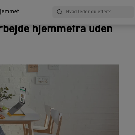
Laminering
Notesbøger
Arkivering
hjemmet
t arbejde hjemmefra uden