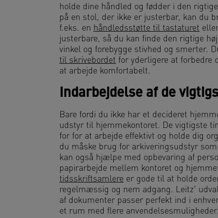
holde dine håndled og fødder i den rigtige
på en stol, der ikke er justerbar, kan du 
f.eks. en
håndledsstøtte til tastaturet
elle
justerbare, så du kan finde den rigtige hø
vinkel og forebygge stivhed og smerter. 
til skrivebordet
for yderligere at forbedre
at arbejde komfortabelt.
Indarbejdelse af de vigtig
Bare fordi du ikke har et decideret hjemme
udstyr til hjemmekontoret. De vigtigste t
for for at arbejde effektivt og holde dig 
du måske brug for arkiveringsudstyr som
kan også hjælpe med opbevaring af personl
papirarbejde mellem kontoret og hjemmet
tidsskriftsamlere
er gode til at holde orde
regelmæssig og nem adgang. Leitz' udvalg 
af dokumenter passer perfekt ind i enhve
et rum med flere anvendelsesmuligheder