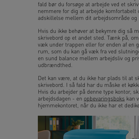
fald bør du forsøge at arbejde ved et skriv
nemmere for dig at arbejde komfortabelt o
adskillelse mellem dit arbejdsområde og 
Hvis du ikke behøver at bekymre dig så
skrivebord op et andet sted. Tænk på, om d
væk under trappen eller for enden af en g
rum, som du kan gå væk fra ved slutning
en sund balance mellem arbejdsliv og priv
udbrændthed.
Det kan være, at du ikke har plads til a
skrivebord. I så fald har du måske et køk
Hvis du arbejder på denne type kontor, sk
arbejdsdagen - en
opbevaringsboks
kan v
hjemmekontoret, når du ikke har et dedike