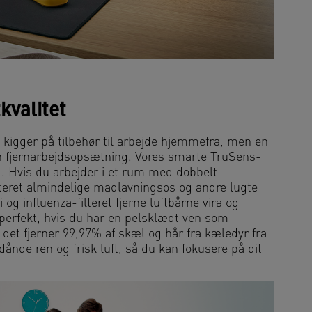
kvalitet
u kigger på tilbehør til arbejde hjemmefra, men en
din fjernarbejdsopsætning. Vores smarte TruSens-
ed. Hvis du arbejder i et rum med dobbelt
ilteret almindelige madlavningsos og andre lugte
i og influenza-filteret fjerne luftbårne vira og
r perfekt, hvis du har en pelsklædt ven som
et fjerner 99,97% af skæl og hår fra kæledyr fra
ånde ren og frisk luft, så du kan fokusere på dit