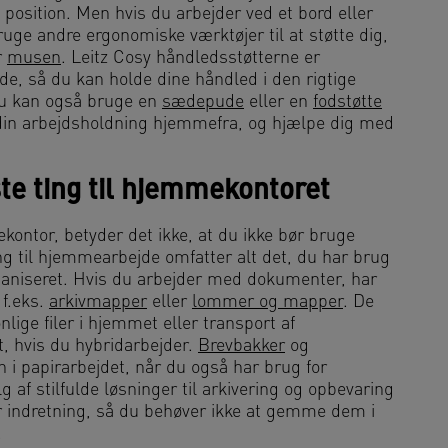
 position. Men hvis du arbejder ved et bord eller
bruge andre ergonomiske værktøjer til at støtte dig,
r
musen
. Leitz Cosy håndledsstøtterne er
jde, så du kan holde dine håndled i den rigtige
Du kan også bruge en
sædepude
eller en
fodstøtte
 din arbejdsholdning hjemmefra, og hjælpe dig med
ste ting til hjemmekontoret
kontor, betyder det ikke, at du ikke bør bruge
ing til hjemmearbejde omfatter alt det, du har brug
organiseret. Hvis du arbejder med dokumenter, har
 f.eks.
arkivmapper
eller
lommer og mapper
. De
ige filer i hjemmet eller transport af
, hvis du hybridarbejder.
Brevbakker
og
n i papirarbejdet, når du også har brug for
af stilfulde løsninger til arkivering og opbevaring
r indretning, så du behøver ikke at gemme dem i
.