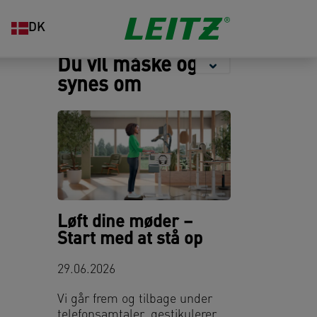
Opbevaring
Hæftning og
Organisering
DK
hulning
Du vil måske også
synes om
Løft dine møder –
Start med at stå op
29.06.2026
Vi går frem og tilbage under
telefonsamtaler, gestikulerer