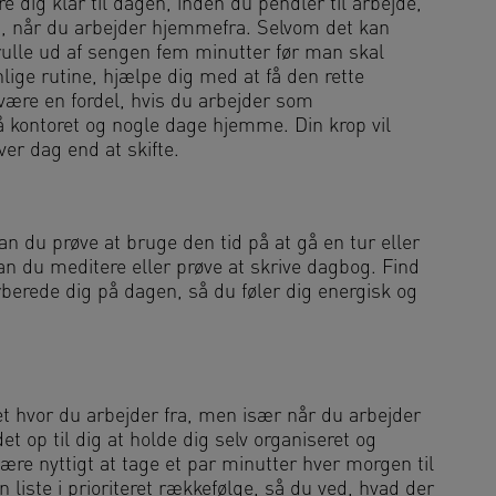
dig klar til dagen, inden du pendler til arbejde,
nkt, når du arbejder hjemmefra. Selvom det kan
 rulle ud af sengen fem minutter før man skal
nlige rutine, hjælpe dig med at få den rette
 være en fordel, hvis du arbejder som
å kontoret og nogle dage hjemme. Din krop vil
ver dag end at skifte.
n du prøve at bruge den tid på at gå en tur eller
an du meditere eller prøve at skrive dagbog. Find
rberede dig på dagen, så du føler dig energisk og
et hvor du arbejder fra, men især når du arbejder
t op til dig at holde dig selv organiseret og
ære nyttigt at tage et par minutter hver morgen til
n liste i prioriteret rækkefølge, så du ved, hvad der