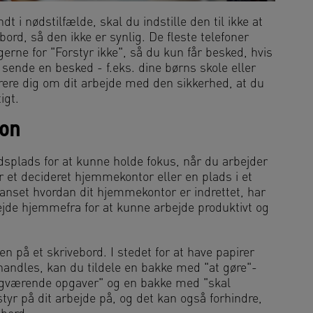
t i nødstilfælde, skal du indstille den til ikke at
bord, så den ikke er synlig. De fleste telefoner
ngerne for "Forstyr ikke", så du kun får besked, hvis
 sende en besked - f.eks. dine børns skole eller
ere dig om dit arbejde med den sikkerhed, at du
igt.
ion
jdsplads for at kunne holde fokus, når du arbejder
et decideret hjemmekontor eller en plads i et
nset hvordan dit hjemmekontor er indrettet, har
bejde hjemmefra for at kunne arbejde produktivt og
n på et skrivebord. I stedet for at have papirer
ehandles, kan du tildele en bakke med "at gøre"-
gværende opgaver" og en bakke med "skal
tyr på dit arbejde på, og det kan også forhindre,