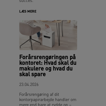
succes.
LÆS MERE
Forårsrengøringen på
kontoret: Hvad skal du
makulere og hvad du
skal spare
23.04.2026
Forårsrengøring af dit
kontorpapirarbejde handler om
mere end bare at rydde op –