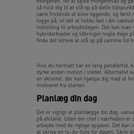
morgenen, for at spise morgenmad og gøre 
så hold dig til at stå op på dette tidspu
være fristende at blive liggende, og først
logge på, vil dét at holde fast i din sædva
indstilling til arbejdsdagen. Det kan især
hybridarbejder og tilbringer nogle dage p
finde det lettere at stå op på samme tid h
Hvis du normalt har en lang pendlertid, ka
dyrke anden motion i stedet. Alternativt k
en aktivitet, der kan hjælpe dig med at fo
motiveret fra starten.
Planlæg din dag
Det er vigtigt at planlægge din dag, uans
på afstand. Uden din chef i nærheden er de
arbejde med de rigtige opgaver. Det kan v
at skrive en to-do-liste for dagen. Skriv di