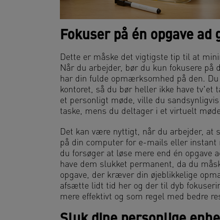
Fokuser på én opgave ad
Dette er måske det vigtigste tip til at mi
Når du arbejder, bør du kun fokusere på d
har din fulde opmærksomhed på den. Du vi
kontoret, så du bør heller ikke have tv'et
et personligt møde, ville du sandsynligvis
taske, mens du deltager i et virtuelt møde
Det kan være nyttigt, når du arbejder, at
på din computer for e-mails eller instant 
du forsøger at løse mere end én opgave 
have dem slukket permanent, da du måske
opgave, der kræver din øjeblikkelige opm
afsætte lidt tid her og der til dyb fokuser
mere effektivt og som regel med bedre res
Sluk dine personlige enh