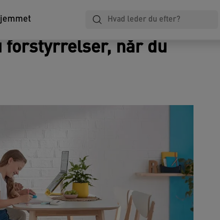
Laminering
Notesbøger
Arkivering
hjemmet
forstyrrelser, når du
a