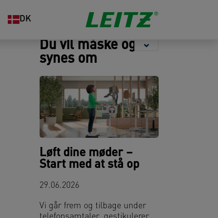
Opbevaring
Hæftning og
Organisering
DK
hulning
Du vil måske også
synes om
Løft dine møder –
Start med at stå op
29.06.2026
Vi går frem og tilbage under
telefonsamtaler, gestikulerer