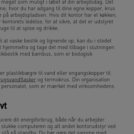
meget som muligt i løbet af din arbejdsdag. Det
e, hvor du har adgang til dine egne kopper, krus
 på arbejdspladsen. Hvis dit kontor har et køkken,
kontorets ledelse, for at sikre, at det er udstyret
ge til at spise og drikke.
til at vaske bestik og lignende op, kan du i stedet
et hjemmefra og tage det med tilbage i slutningen
stikbestik med bambus, som er biologisk
ler plastikbægre til vand eller engangskopper til
ugsvandflasker
og termokrus. Din organisation
il personalet, som er mærket med virksomhedens
.
vt
cere dit energiforbrug, både når du arbejder
 slukke computeren og alt andet kontorudstyr ved
em stå på standby. Du bør gøre det samme med