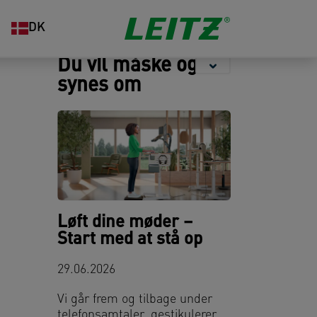
Opbevaring
Hæftning og
Organisering
DK
hulning
Du vil måske også
synes om
Løft dine møder –
Start med at stå op
29.06.2026
Vi går frem og tilbage under
telefonsamtaler, gestikulerer