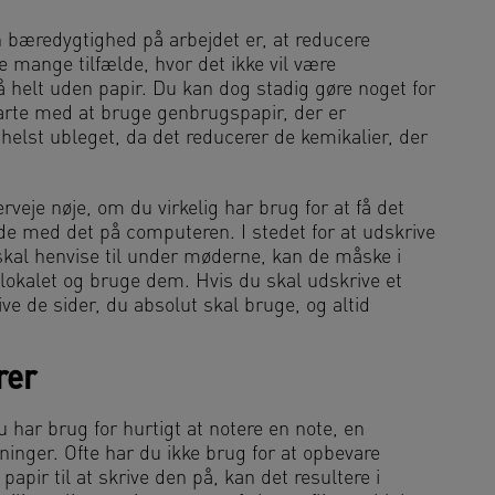
 bæredygtighed på arbejdet er, at reducere
 mange tilfælde, hvor det ikke vil være
 helt uden papir. Du kan dog stadig gøre noget for
tarte med at bruge genbrugspapir, der er
g helst ubleget, da det reducerer de kemikalier, der
veje nøje, om du virkelig har brug for at få det
jde med det på computeren. I stedet for at udskrive
skal henvise til under møderne, kan de måske i
lokalet og bruge dem. Hvis du skal udskrive et
ve de sider, du absolut skal bruge, og altid
rer
u har brug for hurtigt at notere en note, en
inger. Ofte har du ikke brug for at opbevare
papir til at skrive den på, kan det resultere i