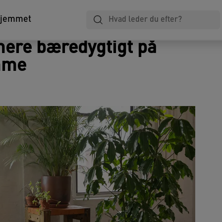
Laminering
Notesbøger
Arkivering
hjemmet
mere bæredygtigt på
mme