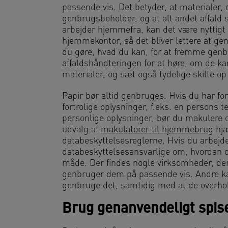
passende vis. Det betyder, at materialer,
genbrugsbeholder, og at alt andet affald 
arbejder hjemmefra, kan det være nyttigt 
hjemmekontor, så det bliver lettere at ge
du gøre, hvad du kan, for at fremme genb
affaldshåndteringen for at høre, om de kan
materialer, og sæt også tydelige skilte op
Papir bør altid genbruges. Hvis du har for
fortrolige oplysninger, f.eks. en persons
personlige oplysninger, bør du makulere 
udvalg af
makulatorer til hjemmebrug
hjæ
databeskyttelsesreglerne. Hvis du arbejd
databeskyttelsesansvarlige om, hvordan du
måde. Der findes nogle virksomheder, de
genbruger dem på passende vis. Andre k
genbruge det, samtidig med at de overhol
Brug genanvendeligt spis