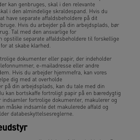
 der kan genbruges, skal i den relevante
skal i den almindelige skraldespand. Hvis du
at have separate affaldsbeholdere på dit
nbruge. Hvis du arbejder på din arbejdsplads, bør
rug. Tal med den ansvarlige for
 opstille separate affaldsbeholdere til forskellige
 for at skabe klarhed.
trolige dokumenter eller papir, der indeholder
 telefonnummer, e-mailadresse eller andre
dem. Hvis du arbejder hjemmefra, kan vores
lpe dig med at overholde
er på din arbejdsplads, kan du tale med din
 kan bortskaffe fortroligt papir på en bæredygtig
r indsamler fortrolige dokumenter, makulerer og
an måske indsamle det makulerede affald og
der databeskyttelsesreglerne.
eudstyr