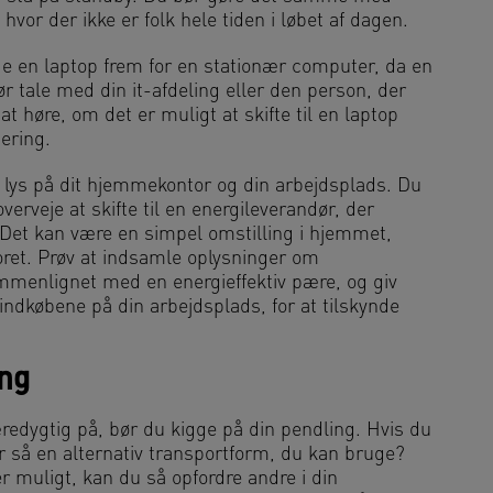
, hvor der ikke er folk hele tiden i løbet af dagen.
ge en laptop frem for en stationær computer, da en
 tale med din it-afdeling eller den person, der
t høre, om det er muligt at skifte til en laptop
ering.
t lys på dit hjemmekontor og din arbejdsplads. Du
erveje at skifte til en energileverandør, der
Det kan være en simpel omstilling i hjemmet,
ret. Prøv at indsamle oplysninger om
menlignet med en energieffektiv pære, og giv
 indkøbene på din arbejdsplads, for at tilskynde
ing
redygtig på, bør du kigge på din pendling. Hvis du
r så en alternativ transportform, du kan bruge?
r muligt, kan du så opfordre andre i din