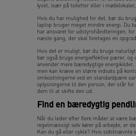
lyset, især på toiletter eller i mødelokaler
Hvis du har mulighed for det, bør du bru
laptop bruger meget mindre energi. Du bør
har ansvaret for udstyrshåndteringen, for a
næste gang, der skal foretages en opgrad
Hvis det er muligt, bør du bruge naturlig
bør også bruge energieffektive pærer, og ov
anvender mere bæredygtige energikilder. 
men kan kræve en større indsats på konto
omkostningerne ved en standardpære sam
oplysningerne til den person, der står for
dem til at skifte den ud.
Find en bæredygtig pendl
Når du leder efter flere måder at være bæ
regelmæssigt selv kører på arbejde, er de
Kan du gå eller cykle? Hvis sidstnævnte e