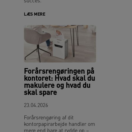
succes.
LÆS MERE
Forårsrengøringen på
kontoret: Hvad skal du
makulere og hvad du
skal spare
23.04.2026
Forårsrengøring af dit
kontorpapirarbejde handler om
mere end bare at rydde op –