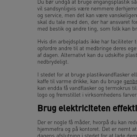
Du bør undgå at bruge engangsplastik så 
vil sandsynligvis være nemmere derhjemm
og service, men det kan være vanskeligere
skal du tale med den, der har ansvaret for 
med bestik og andre ting, som folk kan bru
Hvis din arbejdsplads ikke har faciliteter 
opfordre andre til at medbringe deres eg
af dagen. Alternativt kan du udskifte pla
nedbrydeligt.
I stedet for at bruge plastikvandflasker el
kaffe til varme drikke, kan du bruge
genbr
kan endda få vandflasker og termokrus t
logo og fremstillet i virksomhedens farver
Brug elektriciteten effekti
Der er nogle få måder, hvorpå du kan redu
hjemmefra og på kontoret. Det er nemt at
dagens afslutning i stedet for at lade d