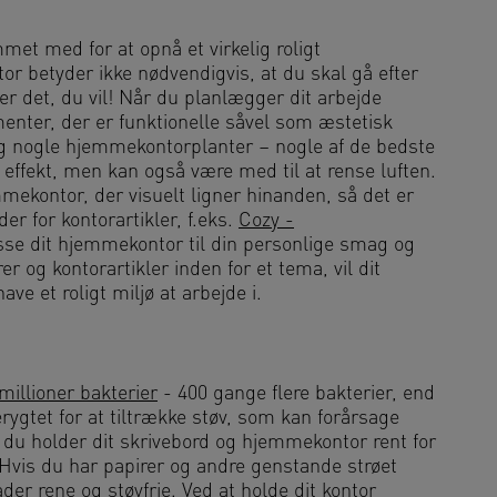
et med for at opnå et virkelig roligt
or betyder ikke nødvendigvis, at du skal gå efter
r det, du vil! Når du planlægger dit arbejde
enter, der er funktionelle såvel som æstetisk
dig nogle hjemmekontorplanter – nogle af de bedste
 effekt, men kan også være med til at rense luften.
mmekontor, der visuelt ligner hinanden, så det er
der for kontorartikler, f.eks.
Cozy -
asse dit hjemmekontor til din personlige smag og
r og kontorartikler inden for et tema, vil dit
e et roligt miljø at arbejde i.
millioner bakterier
- 400 gange flere bakterier, end
rygtet for at tiltrække støv, som kan forårsage
 du holder dit skrivebord og hjemmekontor rent for
. Hvis du har papirer og andre genstande strøet
der rene og støvfrie. Ved at holde dit kontor