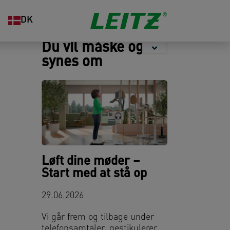
Opbevaring
Hæftning og
Organisering
DK
hulning
Du vil måske også
synes om
Løft dine møder –
Start med at stå op
29.06.2026
Vi går frem og tilbage under
telefonsamtaler, gestikulerer