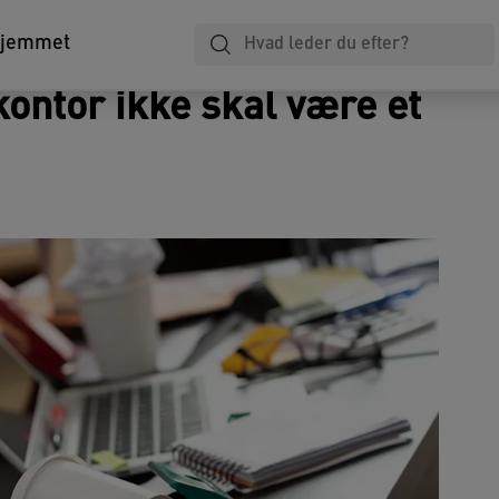
Laminering
Notesbøger
Arkivering
hjemmet
ontor ikke skal være et