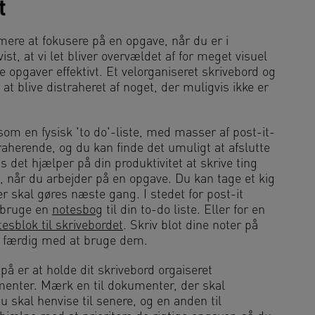
t
ere at fokusere på en opgave, når du er i
st, at vi let bliver overvældet af for meget visuel
e opgaver effektivt. Et velorganiseret skrivebord og
at blive distraheret af noget, der muligvis ikke er
som en fysisk 'to do'-liste, med masser af post-it-
raherende, og du kan finde det umuligt at afslutte
is det hjælper på din produktivitet at skrive ting
, når du arbejder på en opgave. Du kan tage et kig
er skal gøres næste gang. I stedet for post-it
u bruge en
notesbog
til din to-do liste. Eller for en
tesblok til skrivebordet
. Skriv blot dine noter på
r færdig med at bruge dem.
å er at holde dit skrivebord orgaiseret
umenter. Mærk en til dokumenter, der skal
 skal henvise til senere, og en anden til