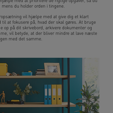
 hjælpe med at prioritere de rigtige opgaver, så du
t, mens du holder orden i tingene.
psætning vil hjælpe med at give dig et klart
nd til at fokusere på, hvad der skal gøres. At bruge
ydde op på dit skrivebord, arkivere dokumenter og
me, vil betyde, at der bliver mindre at lave næste
agen med det samme.