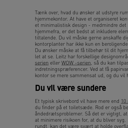
Tænk over, hvad du ønsker at udstyre rumm
hjemmekontor. At have et organiseret kont
et minimalistisk design - medmindre det e
hjemmefra, er det bedst at inkludere elem
tiltalende. Du vil måske gerne anskaffe 
kontorplanter har ikke kun en beroligende
Du ønsker måske at få tilbehør til dit hje
let at se. Leitz har forskellige designområ
serien
eller
WOW -serien
, så du kan tilp
indretningspræferencer. Ved at få papirvare
kontor se mere sammensat ud, og du vil hav
Du vil være sundere
Et typisk skrivebord vil have mere end
10 
du finder på et toiletsæde. Rod er også be
åndedrætsproblemer. Så det er vigtigt, at
at minimere risikoen for, at du bliver syg
rundt, kan det være svært at holde overfla