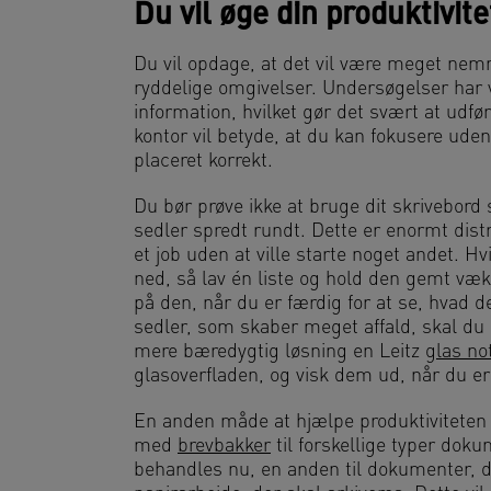
Du vil øge din produktivite
Du vil opdage, at det vil være meget nemm
ryddelige omgivelser. Undersøgelser har vi
information, hvilket gør det svært at udfør
kontor vil betyde, at du kan fokusere uden 
placeret korrekt.
Du bør prøve ikke at bruge dit skrivebord 
sedler spredt rundt. Dette er enormt dist
et job uden at ville starte noget andet. Hv
ned, så lav én liste og hold den gemt væk
på den, når du er færdig for at se, hvad d
sedler, som skaber meget affald, skal d
mere bæredygtig løsning en Leitz
glas no
glasoverfladen, og visk dem ud, når du e
En anden måde at hjælpe produktiviteten p
med
brevbakker
til forskellige typer dok
behandles nu, en anden til dokumenter, du