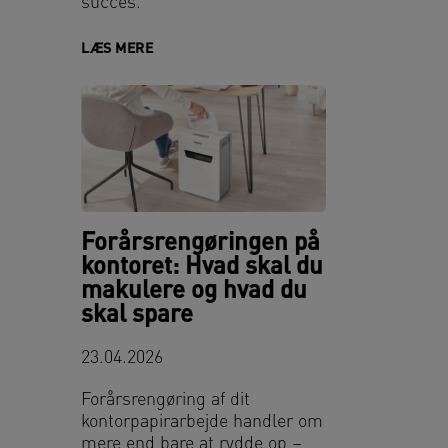
succes.
LÆS MERE
Forårsrengøringen på
kontoret: Hvad skal du
makulere og hvad du
skal spare
23.04.2026
Forårsrengøring af dit
kontorpapirarbejde handler om
mere end bare at rydde op –