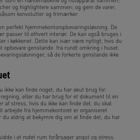
er som en hæftemaskine og hulapparat sammen;
cher og highlightere sammen; og gem de varer,
såsom konvolutter og frimærker.
en perfekt hjemmekontoropbevaringsløsning. De
r passer til ethvert interiør. De kan også bruges i
ler i køkkenet. Dette kan især være nyttigt, hvis du
l at opbevare genstande fra rundt omkring i huset.
pbevaringsløsninger, så de forkerte genstande ikke
uet
du ikke kan finde noget, du har akut brug for.
 regning, eller du har brug for et dokument til en
af stress, hvis du ikke kan finde det, du skal
dit arbejde fra hjemmekontoret er organiseret
r du aldrig at bekymre dig om at finde det, du har
 sidde i et rodet rum forårsager angst og stress.