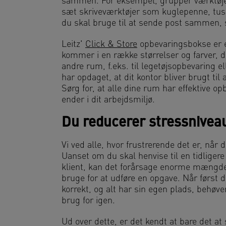
sammen. For eksempel, grupper værktøj
sæt skriveværktøjer som kuglepenne, tus
du skal bruge til at sende post sammen, 
Leitz'
Click & Store
opbevaringsbokse er 
kommer i en række størrelser og farver, de
andre rum, f.eks. til legetøjsopbevaring el
har opdaget, at dit kontor bliver brugt ti
Sørg for, at alle dine rum har effektive o
ender i dit arbejdsmiljø.
Du reducerer stressnivea
Vi ved alle, hvor frustrerende det er, når 
Uanset om du skal henvise til en tidligere
klient, kan det forårsage enorme mængder 
bruge for at udføre en opgave. Når først 
korrekt, og alt har sin egen plads, behøve
brug for igen.
Ud over dette, er det kendt at bare det at