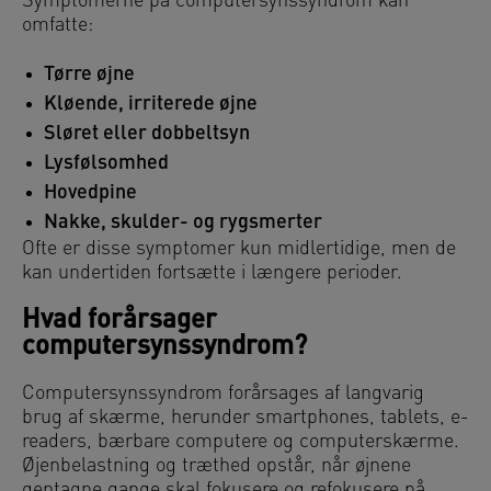
Symptomerne på computersynssyndrom kan
omfatte:
Tørre øjne
Kløende, irriterede øjne
Sløret eller dobbeltsyn
Lysfølsomhed
Hovedpine
Nakke, skulder- og rygsmerter
Ofte er disse symptomer kun midlertidige, men de
kan undertiden fortsætte i længere perioder.
Hvad forårsager
computersynssyndrom?
Computersynssyndrom forårsages af langvarig
brug af skærme, herunder smartphones, tablets, e-
readers, bærbare computere og computerskærme.
Øjenbelastning og træthed opstår, når øjnene
gentagne gange skal fokusere og refokusere på