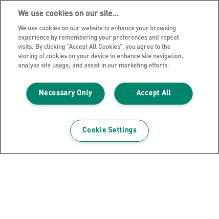
We use cookies on our site…
REGISTRER DIG NU
We use cookies on our website to enhance your browsing
experience by remembering your preferences and repeat
Privatlivspolitik
visits. By clicking “Accept All Cookies”, you agree to the
storing of cookies on your device to enhance site navigation,
Cookies
analyse site usage, and assist in our marketing efforts.
Juridisk meddelelse
Aftryk
Necessary Only
Accept All
Administrer mine data
Leitz Blog
Cookie Settings
Karrierer
Leitz EasyPrint
Kundesupport
Garantibetingelser
Overensstemmelseserklæringer