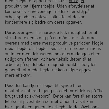
medarbejdere rapporterer faktisk
om øget
produktivitet
i fjernarbejde. Uden afbrydelser af
kontorsnak, unødvendige møder eller støj på
arbejdspladsen oplever folk ofte, at de kan
koncentrere sig bedre om deres opgaver.
Derudover giver fjernarbejde folk mulighed for at
strukturere deres dag på en måde, der stemmer
overens med deres mest produktive perioder. Nogle
medarbejdere arbejder bedst om morgenen, mens
andre er mere fokuserede om eftermiddagen eller
tidligt om aftenen; At have fleksibiliteten til at
arbejde på spidsbelastningstidspunkter betyder
generelt, at medarbejderne kan udføre opgaver
mere effektivt.
Desuden kan fjernarbejde tilskynde til en
resultatorienteret tilgang i stedet for et fokus på "tid
brugt ved et skrivebord". Dette kan føre til en større
følelse af præstation og motivation, hvilket kan
bidrage til den generelle arbejdsglæde såvel som