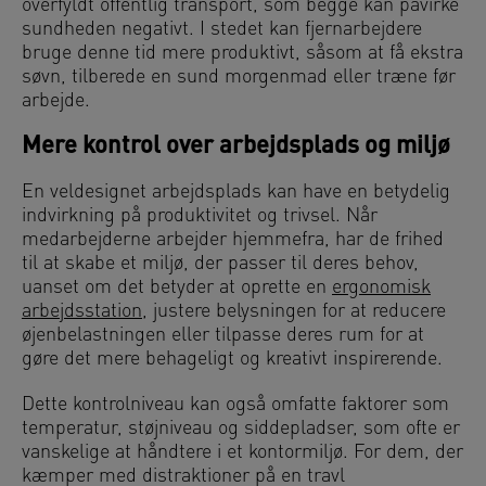
overfyldt offentlig transport, som begge kan påvirke
sundheden negativt. I stedet kan fjernarbejdere
bruge denne tid mere produktivt, såsom at få ekstra
søvn, tilberede en sund morgenmad eller træne før
arbejde.
Mere kontrol over arbejdsplads og miljø
En veldesignet arbejdsplads kan have en betydelig
indvirkning på produktivitet og trivsel. Når
medarbejderne arbejder hjemmefra, har de frihed
til at skabe et miljø, der passer til deres behov,
uanset om det betyder at oprette en
ergonomisk
arbejdsstation
, justere belysningen for at reducere
øjenbelastningen eller tilpasse deres rum for at
gøre det mere behageligt og kreativt inspirerende.
Dette kontrolniveau kan også omfatte faktorer som
temperatur, støjniveau og siddepladser, som ofte er
vanskelige at håndtere i et kontormiljø. For dem, der
kæmper med distraktioner på en travl