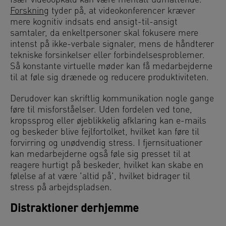
Især videoopkald kan være mentalt udmattende.
Forskning
tyder på, at videokonferencer kræver
mere kognitiv indsats end ansigt-til-ansigt
samtaler, da enkeltpersoner skal fokusere mere
intenst på ikke-verbale signaler, mens de håndterer
tekniske forsinkelser eller forbindelsesproblemer.
Så konstante virtuelle møder kan få medarbejderne
til at føle sig drænede og reducere produktiviteten.
Derudover kan skriftlig kommunikation nogle gange
føre til misforståelser. Uden fordelen ved tone,
kropssprog eller øjeblikkelig afklaring kan e-mails
og beskeder blive fejlfortolket, hvilket kan føre til
forvirring og unødvendig stress. I fjernsituationer
kan medarbejderne også føle sig presset til at
reagere hurtigt på beskeder, hvilket kan skabe en
følelse af at være 'altid på', hvilket bidrager til
stress på arbejdspladsen.
Distraktioner derhjemme