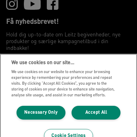
Få nyhedsbrevet!
Hold dig up-to-date om Leitz begivenheder, nye
produkter og særlige kampagnetilbud i din
indbakke!
We use cookies on our site…
REGISTRER DIG NU
We use cookies on our website to enhance your browsing
experience by remembering your preferences and repeat
Privatlivspolitik
visits. By clicking “Accept All Cookies”, you agree to the
storing of cookies on your device to enhance site navigation,
Cookies
analyse site usage, and assist in our marketing efforts.
Juridisk meddelelse
Aftryk
Necessary Only
Accept All
Administrer mine data
Leitz Blog
Cookie Settings