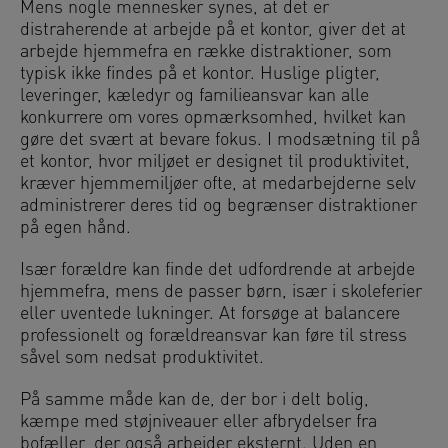
Mens nogle mennesker synes, at det er
distraherende at arbejde på et kontor, giver det at
arbejde hjemmefra en række distraktioner, som
typisk ikke findes på et kontor. Huslige pligter,
leveringer, kæledyr og familieansvar kan alle
konkurrere om vores opmærksomhed, hvilket kan
gøre det svært at bevare fokus. I modsætning til på
et kontor, hvor miljøet er designet til produktivitet,
kræver hjemmemiljøer ofte, at medarbejderne selv
administrerer deres tid og begrænser distraktioner
på egen hånd.
Især forældre kan finde det udfordrende at arbejde
hjemmefra, mens de passer børn, især i skoleferier
eller uventede lukninger. At forsøge at balancere
professionelt og forældreansvar kan føre til stress
såvel som nedsat produktivitet.
På samme måde kan de, der bor i delt bolig,
kæmpe med støjniveauer eller afbrydelser fra
bofæller, der også arbejder eksternt. Uden en