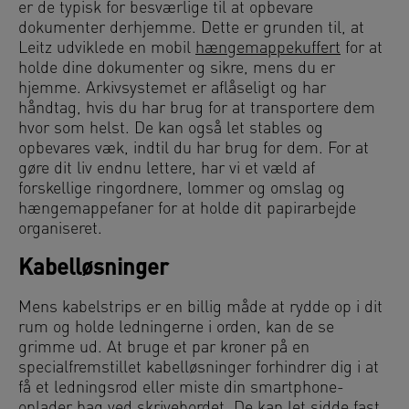
er de typisk for besværlige til at opbevare
dokumenter derhjemme. Dette er grunden til, at
Leitz udviklede en mobil
hængemappekuffert
for at
holde dine dokumenter og sikre, mens du er
hjemme. Arkivsystemet er aflåseligt og har
håndtag, hvis du har brug for at transportere dem
hvor som helst. De kan også let stables og
opbevares væk, indtil du har brug for dem. For at
gøre dit liv endnu lettere, har vi et væld af
forskellige ringordnere, lommer og omslag og
hængemappefaner for at holde dit papirarbejde
organiseret.
Kabelløsninger
Mens kabelstrips er en billig måde at rydde op i dit
rum og holde ledningerne i orden, kan de se
grimme ud. At bruge et par kroner på en
specialfremstillet kabelløsninger forhindrer dig i at
få et ledningsrod eller miste din smartphone-
oplader bag ved skrivebordet. De kan let sidde fast