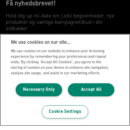
Få nyhedsbrevet!
Hold dig up-to-date om Leitz begivenheder, nye
produkter og særlige kampagnetilbud i din
indbakke!
We use cookies on our site…
REGISTRER DIG NU
We use cookies on our website to enhance your browsing
experience by remembering your preferences and repeat
Privatlivspolitik
visits. By clicking “Accept All Cookies”, you agree to the
storing of cookies on your device to enhance site navigation,
Cookies
analyse site usage, and assist in our marketing efforts.
Juridisk meddelelse
Aftryk
Necessary Only
Accept All
Administrer mine data
Leitz Blog
Cookie Settings
Karrierer
Leitz EasyPrint