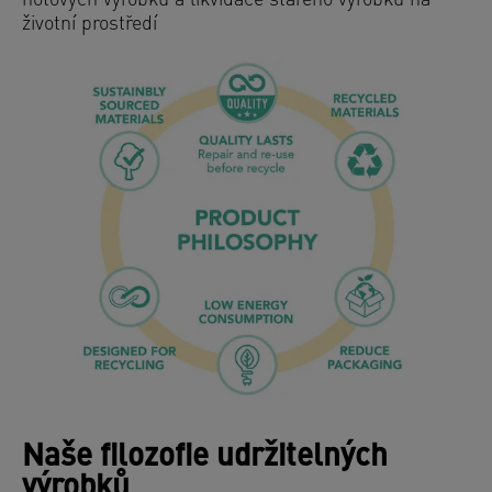
hotových výrobků a likvidace starého výrobku na
životní prostředí
Naše filozofie udržitelných
výrobků