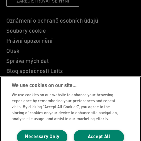
ZAREGISTROVAT SE NYNI
Oznámení o ochraně osobních údajů
Soubory cookie
Právní upozornění
Otisk
Správa mých dat
Blog společnosti Leitz
Kariéra
We use cookies on our site…
Leitz EasyPrint
We use cookies on our website to enhance your browsing
Zákaznická podpora
experience by remembering your preferences and repeat
visits. By clicking “Accept All Cookies”, you agree to the
Pokyny pro recyklaci obalů
storing of cookies on your device to enhance site navigation,
analyse site usage, and assist in our marketing efforts.
Záruční podmínky
Prohlášení o shodě
Necessary Only
Accept All