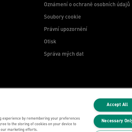
Oznámení o ochraně osobních údajů
Soubory cookie
Právní upozornění
Otisk
Správa mých dat
Accept All
ng experience by remembering your preferences
Necessary Onl
gree to the storing of cookies on your device to
n our marketing efforts.