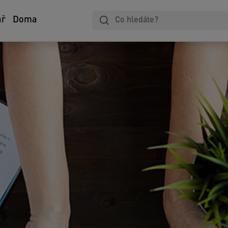
Laminování
Zápisníky
Zakládání
ář
Doma