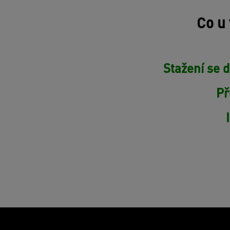
Co u 
Stažení se 
Př