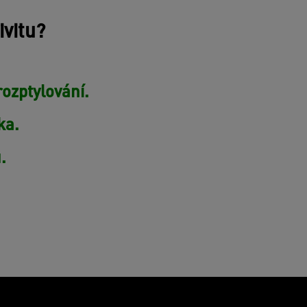
ivitu?
ozptylování.
ka.
.