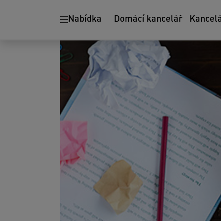
Ergonomie
Skartovačky
Nabídka
Domácí kancelář
Kancel
papíru