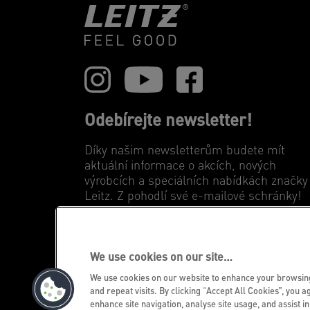
Odebírejte newsletter!
Díky našim newsletterům budete mít
aktuální informace o akcích, nových
výrobcích a speciálních nabídkách značky
Leitz. Z pohodlí své e-mailové schránky!
ZAREGISTROVAT SE NYNI
We use cookies on our site…
We use cookies on our website to enhance your browsi
©2026 ACCO Brands
and repeat visits. By clicking “Accept All Cookies”, you a
enhance site navigation, analyse site usage, and assist i