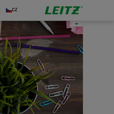
Ukládání
Sešívání &
Organizace
CZ
Děrování
kanceláře