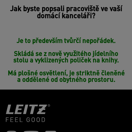
Jak byste popsali pracoviště ve vaší
domácí kanceláři?
Je to především tvůrčí nepořádek.
Skládá se z nově využitého jídelního
stolu a vyklizených poliček na knihy.
Má plošné osvětlení, je striktně členěné
a oddělené od obytného prostoru.