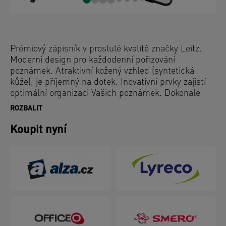
Prémiový zápisník v proslulé kvalitě značky Leitz.
Moderní design pro každodenní pořizování
poznámek. Atraktivní kožený vzhled (syntetická
kůže), je příjemný na dotek. Inovativní prvky zajistí
optimální organizaci Vašich poznámek. Dokonale
doplňuje ostatní výrobky z řady Leitz Complete.
ROZBALIT
Koupit nyní