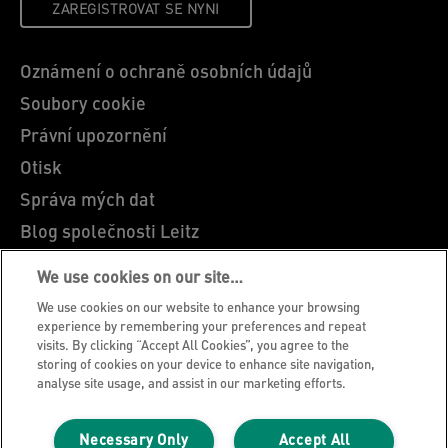
ZAREGISTROVAT SE NYNI
Oznámení o ochraně osobních údajů
Soubory cookie
Právní upozornění
Otisk
Správa mých dat
Blog společnosti Leitz
Kariéra
We use cookies on our site…
Leitz EasyPrint
We use cookies on our website to enhance your browsing
Zákaznická podpora
experience by remembering your preferences and repeat
visits. By clicking “Accept All Cookies”, you agree to the
Pokyny pro recyklaci obalů
storing of cookies on your device to enhance site navigation,
analyse site usage, and assist in our marketing efforts.
Záruční podmínky
Prohlášení o shodě
Necessary Only
Accept All