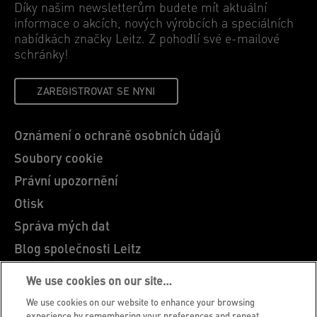
Díky našim newsletterům budete mít aktuální
informace o akcích, nových výrobcích a speciálních
nabídkách značky Leitz. Z pohodlí své e-mailové
schránky!
ZAREGISTROVAT SE NYNI
Oznámení o ochraně osobních údajů
Soubory cookie
Právní upozornění
Otisk
Správa mých dat
Blog společnosti Leitz
Kariéra
We use cookies on our site…
Leitz EasyPrint
We use cookies on our website to enhance your browsing
experience by remembering your preferences and repeat