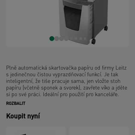
Plně automatická skartovačka papíru od firmy Leitz
s jedinečnou čistou vyprazdňovací funkcí. Je tak
inteligentní, že tiše pracuje sama, jen vložte stoh
papíru (včetně sponek a svorek), zavřete víko a jděte
si po své práci. Ideální pro použití pro kanceláře.
Důvěrná bezpečnost a vynikající výkon s touto
ROZBALIT
skartovačkou s automatickým podáváním, s funkcí
proti zaseknutí papíru, tichou a s dlouhým provozem
Koupit nyní
(60 minut). Automaticky skartuje 300 listů A4 s
úrovní zabezpečení P4 (4x28 mm) s křížovým řezem
do velkého koše s objemem 60 l. Jednoduché