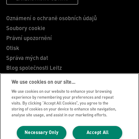
Oznámení o ochraně osobních údajů
Soubory cookie
Právní upozornění
Otisk
Správa mých dat
Blog společnosti Leitz
Kariéra
We use cookies on our site…
Leitz EasyPrint
We use cookies on our website to enhance your browsing
Zákaznická podpora
experience by remembering your preferences and repeat
visits. By clicking “Accept All Cookies”, you agree to the
Pokyny pro recyklaci obalů
storing of cookies on your device to enhance site navigation,
analyse site usage, and assist in our marketing efforts.
Záruční podmínky
Prohlášení o shodě
Necessary Only
Accept All
Mapa stránek