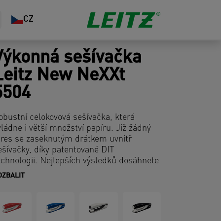
CZ
Výkonná sešívačka
Leitz New NeXXt
5504
obustní celokovová sešívačka, která
vládne i větší množství papíru. Již žádný
tres se zaseknutým drátkem uvnitř
ešívačky, díky patentované DIT
echnologii. Nejlepších výsledků dosáhnete
 kombinaci s drátky Leitz Power
OZBALIT
erformance P3 (24/6, 26/6) nebo P4 (24/8,
6/8).