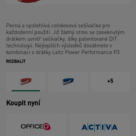
Pevná a spolehlivá celokovová sešívačka pro
každodenní použití. Již žádný stres se zaseknutým
drátkem uvnitř sešívačky, díky patentované DIT
technologii. Nejlepších výsledků dosáhnete v
kombinaci s drátky Leitz Power Performance P3
(24/6, 26/6).
ROZBALIT
+5
Koupit nyní