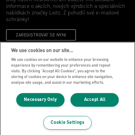
informace o akcích, nových výrobcích a speciálních
nabídkách značky Leitz. Z pohodlí své e-mailové
schránky!
ZAREGISTROVAT SE NYNI
We use cookies on our site…
Oznámení o ochraně osobních údajů
We use cookies on our website to enhance your browsing
Soubory cookie
experience by remembering your preferences and repeat
visits. By clicking “Accept All Cookies”, you agree to the
Právní upozornění
storing of cookies on your device to enhance site navigation,
Otisk
analyse site usage, and assist in our marketing efforts.
Správa mých dat
Necessary Only
Accept All
Blog společnosti Leitz
Kariéra
Leitz EasyPrint
Cookie Settings
Zákaznická podpora