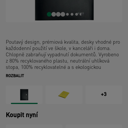
Poutavý design, prémiová kvalita, desky vhodné pro
každodenní použití ve škole, v kanceláři i doma.
Chlopně zabraňují vypadnutí dokumentů. Vyrobeno
z 80% recyklovaného plastu, neutrální uhlíková
stopa, 100% recyklovatelné a s ekologickou
certifikací Blue Angel. Tyto pevné a odolné desky
ROZBALIT
výtečně zapadají mezi ostatní ekologické výrobky
značky Leitz. Moderní a ekologické kancelářské
výrobky vypadají dobře nejen v klasické kanceláři,
+3
ale i doma. S novými ekologickými výrobky
společnosti Leitz můžete nejen vylepšit své pracovní
prostředí, ale také přispět ke zlepšení prostředí naší
Koupit nyní
planety.