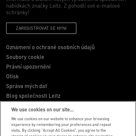
nabídkách značky Leitz. Z pohodlí své e-mailové
schránky!
ZAREGISTROVAT SE NYNI
Oznámení o ochraně osobních údajů
Soubory cookie
Právní upozornění
Otisk
Správa mých dat
Blog společnosti Leitz
Kariéra
We use cookies on our site…
Leitz EasyPrint
We use cookies on our website to enhance your browsing
Zákaznická podpora
experience by remembering your preferences and repeat
visits. By clicking “Accept All Cookies”, you agree to the
Pokyny pro recyklaci obalů