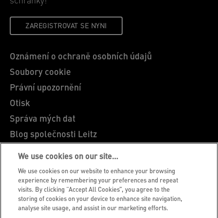
schránky!
ZAREGISTROVAT SE NYNI
Oznámení o ochraně osobních údajů
Soubory cookie
Právní upozornění
Otisk
Správa mých dat
Blog společnosti Leitz
Kariéra
We use cookies on our site…
Leitz EasyPrint
We use cookies on our website to enhance your browsing
Zákaznická podpora
experience by remembering your preferences and repeat
visits. By clicking “Accept All Cookies”, you agree to the
Pokyny pro recyklaci obalů
storing of cookies on your device to enhance site navigation,
analyse site usage, and assist in our marketing efforts.
Záruční podmínky