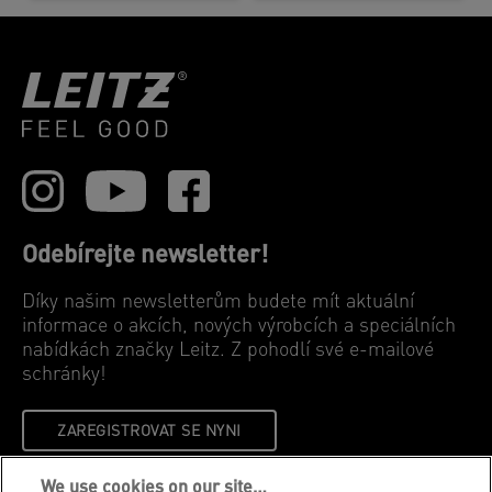
Odebírejte newsletter!
Díky našim newsletterům budete mít aktuální
informace o akcích, nových výrobcích a speciálních
nabídkách značky Leitz. Z pohodlí své e-mailové
schránky!
ZAREGISTROVAT SE NYNI
We use cookies on our site…