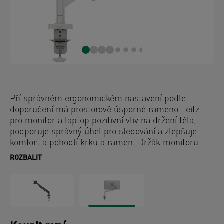
Pří správném ergonomickém nastavení podle
doporučení má prostorově úsporné rameno Leitz
pro monitor a laptop pozitivní vliv na držení těla,
podporuje správný úhel pro sledování a zlepšuje
komfort a pohodlí krku a ramen. Držák monitoru
zůstává stabilní ve všech výškách a úhlech a
ROZBALIT
umožňuje snadné přetáčení monitoru na šířku a na
výšku. Svým designem se hodí tam, kde je málo
místa, umožní vám získat cenné místo na pracovní
ploše. Ergonomicky navržené tak, aby podporovalo
pracovní tělesnou pohodu a zvyšovalo produktivitu.